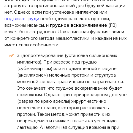
затронуты, то противопоказаний для будущей лактации
нет. Однако если при установке имплантов или
подтяжке груди
необходимо рассекать протоки,
возможны нюансы, и
грудное вскармливание
(ГВ)
может быть затруднено. Лактационная функция зависит
от конкретного метода маммопластики, и каждый из них
имеет свои особенности:
эндопротезирование (установка силиконовых
имплантов). При разрезе под грудью
(субмаммарном) или в подмышечной впадине
(аксиллярном) молочные протоки и структура
молочной железы практически не затрагиваются.
Это означает, что грудное вскармливание будет
возможным. Однако при периареолярном доступе
(разрез по краю ареолы) хирург частично
пересекает ткани, в которых расположены
протоки. Такой метод может привести к их
повреждению и снижает шансы на успешную
лактацию. Аналогичная ситуация возможна при