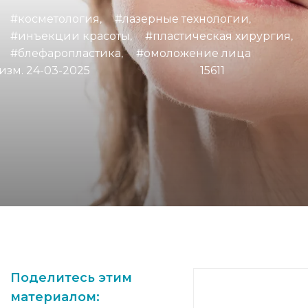
#косметология
#лазерные технологии
,
,
#инъекции красоты
#пластическая хирургия
,
,
#блефаропластика
#омоложение лица
,
 изм. 24-03-2025
15611
Поделитесь этим
материалом: