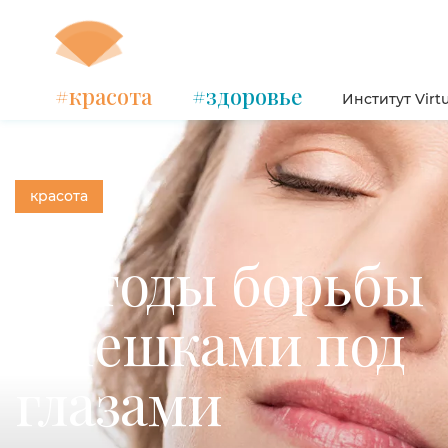
#красота
#здоровье
Институт Virt
красота
Методы борьбы
с мешками под
глазами