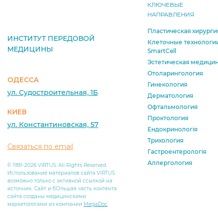
КЛЮЧЕВЫЕ
НАПРАВЛЕНИЯ
Пластическая хирурги
ИНСТИТУТ ПЕРЕДОВОЙ
Клеточные технологи
МЕДИЦИНЫ
SmartCell
Эстетическая медици
Отоларингология
ОДЕССА
Гинекология
ул. Судостроительная, 1Б
Дерматология
Офтальмология
КИЕВ
Проктология
ул. Константиновская, 57
Ендокринологія
Трихология
Связаться по email
Гастроентерологія
Аллергология
© 1991-2026 VIRTUS. All Rights Reserved.
Использование материалов сайта VIRTUS
возможно только с активной ссылкой на
источник. Сайт и бОльшая часть контента
сайта созданы медицинскими
маркетологами из компании
MegaDoc