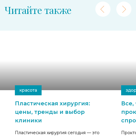
Читайте также
16-07-2026
4 мин.
112
08-07
красота
здо
Пластическая хирургия:
Все,
цены, тренды и выбор
прок
клиники
спро
Пластическая хирургия сегодня — это
Прокто