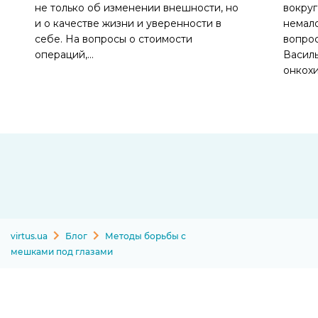
не только об изменении внешности, но
вокруг
и о качестве жизни и уверенности в
немало
себе. На вопросы о стоимости
вопрос
операций,…
Васил
онкох
virtus.ua
Блог
Методы борьбы с
мешками под глазами