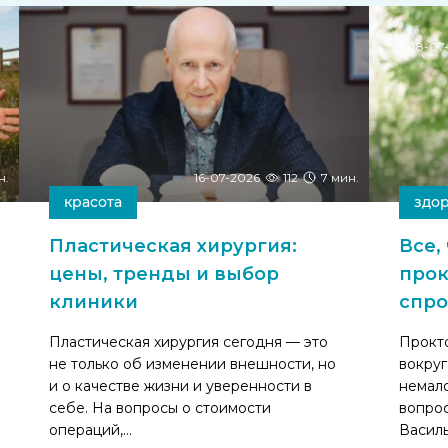
08-07
н.
16-07-2026
112
7 мин.
красота
здо
Пластическая хирургия:
Все,
цены, тренды и выбор
прок
клиники
спро
Пластическая хирургия сегодня — это
Прокто
не только об изменении внешности, но
вокруг
и о качестве жизни и уверенности в
немало
себе. На вопросы о стоимости
вопрос
операций,…
Васил