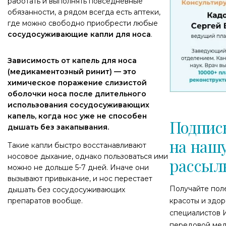
работать и выполнять повседневные
обязанности, а рядом всегда есть аптеки,
где можно свободно приобрести любые
сосудосуживающие капли для носа
.
Зависимость от капель для носа
(медикаментозный ринит) — это
химическое поражение слизистой
оболочки носа после длительного
использования сосудосуживающих
капель, когда нос уже не способен
Подпис
дышать без закапывания.
на наш
Такие капли быстро восстанавливают
носовое дыхание, однако пользоваться ими
рассыл
можно не дольше 5-7 дней. Иначе они
вызывают привыкание, и нос перестает
Получайте пол
дышать без сосудосуживающих
препаратов вообще.
красоты и здор
специалистов 
передовой мед