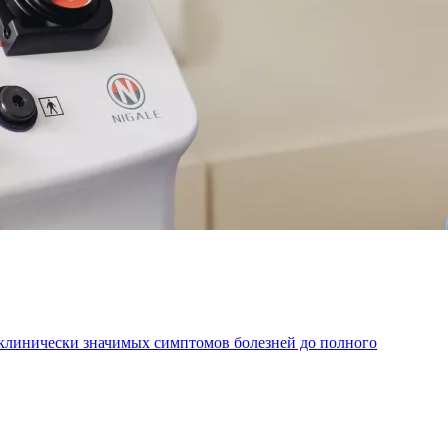
 клинически значимых симптомов болезней до полного