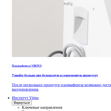
Плазмаферез в VIRTUS
Узнайте больше про безопасную и современную процедуру
После нескольких процедур плазмафереза возможно дост
выздоровления.
Институт Virtus
Вернуться
Ключевые направления