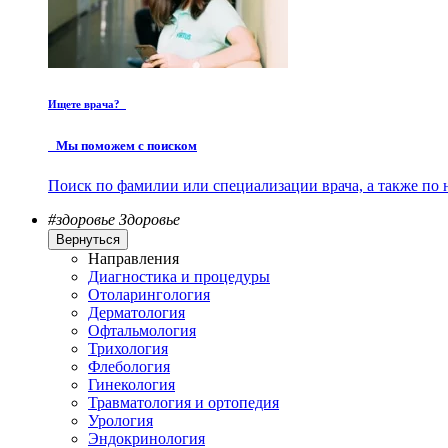
Ищете врача?
Мы поможем с поиском
Поиск по фамилии или специализации врача, а также по 
#здоровье
Здоровье
Вернуться
Направления
Диагностика и процедуры
Отоларингология
Дерматология
Офтальмология
Трихология
Флебология
Гинекология
Травматология и ортопедия
Урология
Эндокринология