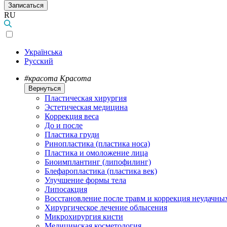
Записаться
RU
Українська
Русский
#красота
Красота
Вернуться
Пластическая хирургия
Эстетическая медицина
Коррекция веса
До и после
Пластика груди
Ринопластика (пластика носа)
Пластика и омоложение лица
Биоимплантинг (липофилинг)
Блефаропластика (пластика век)
Улучшение формы тела
Липосакция
Восстановление после травм и коррекция неудачны
Хирургическое лечение облысения
Микрохирургия кисти
Медицинская косметология