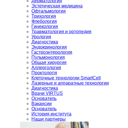
Дерматология
Эстетическая медицина
Офтальмология
Трихология
Флебология
Гинекология
Травматология и ортопедия
Урология
Диагностика
Эндокринология
Гастроэнтерология
Пульмонология
Общая хирургия
Аллергология
Проктологія
Клеточные технологии SmartCell
Лазерные и аппаратные технологии
Диагностика
Врачи VIRTUS
Основатель
Вакансии
Основатель
История института
Наши партнеры