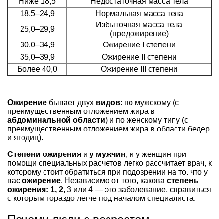
Ниже 18,5
Недостаточная масса тела
18,5–24,9
Нормальная масса тела
Избыточная масса тела
25,0–29,9
(предожирение)
30,0–34,9
Ожирение I степени
35,0–39,9
Ожирение II степени
Более 40,0
Ожирение III степени
Ожирение
бывает двух
видов
: по мужскому (с
преимущественным отложением жира в
абдоминальной области
) и по женскому типу (с
преимущественным отложением жира в области бедер
и ягодиц).
Степени ожирения
и
у мужчин
, и у женщин при
помощи специальных расчетов легко рассчитает врач, к
которому стоит обратиться при подозрении на то, что у
вас
ожирение
. Независимо от того, какова
степень
ожирения: 1, 2
, 3 или 4 — это заболевание, справиться
с которым гораздо легче под началом специалиста.