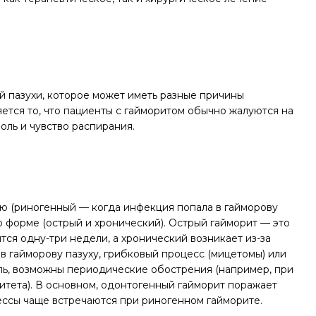
 пазухи, которое может иметь разные причины
ется то, что пациенты с гайморитом обычно жалуются на
оль и чувство распирания.
 (риногенный — когда инфекция попала в гайморову
по форме (острый и хронический). Острый гайморит — это
тся одну-три недели, а хронический возникает из-за
в гайморову пазуху, грибковый процесс (мицетомы) или
ель, возможны периодические обострения (например, при
тета). В основном, одонтогенный гайморит поражает
ессы чаще встречаются при риногенном гайморите.