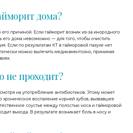
айморит дома?
о его причиной. Если гайморит возник из-за инородного
ть его дома невозможно — для того, чтобы очистить
ия. Если по результатам КТ в гайморовой пазухе нет
ретически можно вылечить медикаментозно, принимая
виях.
о не проходит?
смотря на употребление антибиотиков. Этому может
но хроническое воспаление корней зубов, вызвавшее
стественное соустье между полостью носа и гайморовой
ходит выхода. В результате возникает боль в носу и