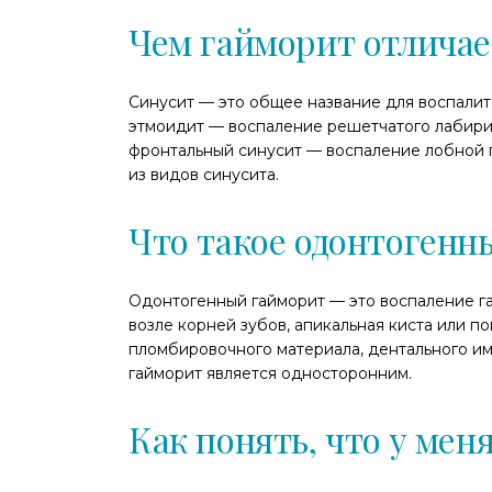
Чем гайморит отличае
Синусит — это общее название для воспалите
этмоидит — воспаление решетчатого лабири
фронтальный синусит — воспаление лобной п
из видов синусита.
Что такое одонтогенн
Одонтогенный гайморит — это воспаление га
возле корней зубов, апикальная киста или п
пломбировочного материала, дентального им
гайморит является односторонним.
Как понять, что у мен