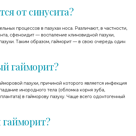
тся от синусита?
льных процессов в пазухах носа. Различают, в частности,
нта, сфеноидит — воспаление клиновидной пазухи,
азухи. Таким образом, гайморит — в свою очередь один
ый гайморит?
йморовой пазухи, причиной которого является инфекция
опадание инородного тела (обломка корня зуба,
плантата) в гайморову пазуху. Чаще всего одонтогенный
я гайморит?