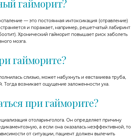
ный гайморит?
оспаление — это постоянная интоксикация (отравление)
остраняется и поражает, например, решетчатый лабиринт
убоотит). Хронический гайморит повышает риск заболеть
ного мозга.
ри гайморите?
полнилась слизью, может набухнуть и евстахиева труба,
й. Тогда возникает ощущение заложенности уха.
аться при гайморите?
циализация отоларинголога. Он определяет причину
едикаментозную, а если она оказалась неэффективной, то
ависимости от ситуации, пациент должен вылечить