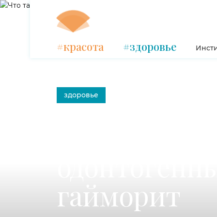
#красота
#здоровье
Инсти
здоровье
Что такое
одонтогенн
гайморит