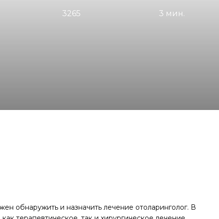
3265
3 мин.
жен обнаружить и назначить лечение отоларинголог. В
ак терапевтическое, так и хирургическое лечение