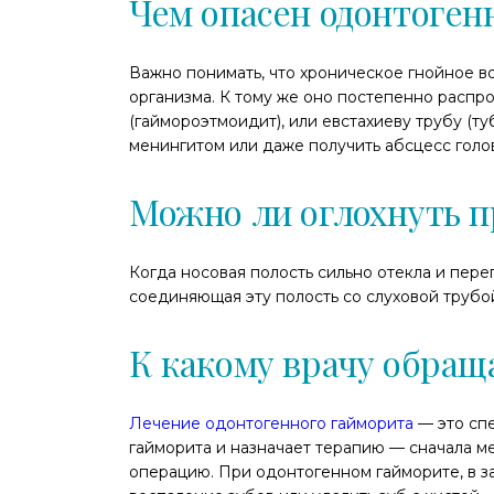
Чем опасен одонтоген
Важно понимать, что хроническое гнойное в
организма. К тому же оно постепенно распр
(гаймороэтмоидит), или евстахиеву трубу (т
менингитом или даже получить абсцесс голов
Можно ли оглохнуть п
Когда носовая полость сильно отекла и пере
соединяющая эту полость со слуховой трубо
К какому врачу обращ
Лечение одонтогенного гайморита
— это спе
гайморита и назначает терапию — сначала м
операцию. При одонтогенном гайморите, в з