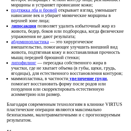
морщины и устраняет провисание кожи;
подтяжка лба и бровей
открывает взгляд, уменьшает
нависание век и убирает мимические морщины в
верхней зоне лица;
липосакция
позволяет удалить избыточный жир из
живота, бедер, боков или подбородка, когда физические
упражнения не дают результата;
абдоминопластика
— это хирургическое
вмешательство, помогающее улучшить внешний вид
живота, подтягивая кожу и восстанавливая прочность
мышц передней брюшной стенки;
липофилинг
— пересадка собственного жира в
участки, где не хватает объема (в губы, щеки, грудь,
ягодицы), для естественного восстановления контуров;
маммопластика, в частности
увеличение груди
,
помогает восстановить форму после родов или
похудения или скорректировать естественную
асимметрию или размер.
Благодаря современным технологиям в клинике VIRTUS
пластические операции являются максимально
безопасными, малотравматичными и с прогнозируемым
результатом.