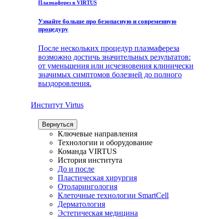
Плазмаферез в VIRTUS
Узнайте больше про безопасную и современную
процедуру
После нескольких процедур плазмафереза
возможно достичь значительных результатов:
от уменьшения или исчезновения клинически
значимых симптомов болезней до полного
выздоровления.
Институт Virtus
Вернуться
Ключевые направления
Технологии и оборудование
Команда VIRTUS
История института
До и после
Пластическая хирургия
Отоларингология
Клеточные технологии SmartCell
Дерматология
Эстетическая медицина