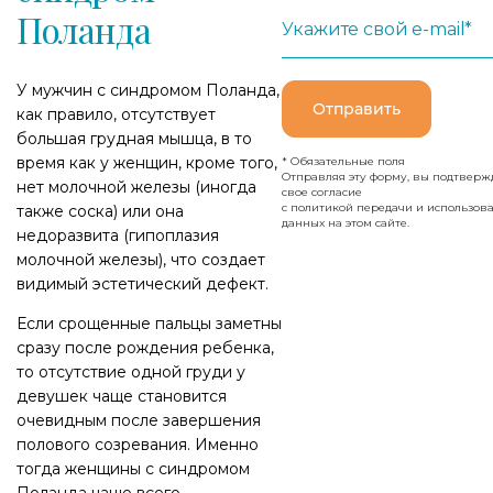
Поланда
Укажите свой e-mail*
У мужчин с синдромом Поланда,
Отправить
как правило, отсутствует
большая грудная мышца, в то
время как у женщин, кроме того,
* Обязательные поля
Отправляя эту форму, вы подтверж
нет молочной железы (иногда
свое согласие
с политикой передачи и использов
также соска) или она
данных на этом сайте.
недоразвита (гипоплазия
молочной железы), что создает
видимый эстетический дефект.
Если срощенные пальцы заметны
сразу после рождения ребенка,
то отсутствие одной груди у
девушек чаще становится
очевидным после завершения
полового созревания. Именно
тогда женщины с синдромом