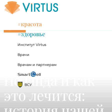
#красота
красота
#здоровье
Что такое
Институт Virtus
Врачи
синдром
Врачам и партнерам
Поланда и как
ВСУ
это лечится:
история нашей