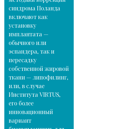
синдрома Поланда
включают как
установку
имплантата —
обычного или
эспандера, так и
пересадку
собственной жировой
ткани — липофилинг,
или, в случае
Института VIRTUS,
его более
инновационный
вариант
биоимплантинг, для