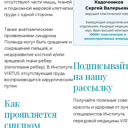
отсутствуют части мышц, тканей
и подкожной жировой клетчатки
груди с одной стороны.
Также анатомическими
проявлениями синдрома
Поланда могут быть сращение и
сокращение пальцев, и
недоразвитие костной и/или
хрящевой ткани ребер
Подписывайт
(гипоплазия ребер). В Институте
на нашу
VIRTUS отсутствующая грудь
воспроизводится хирургическим
рассылку
путем.
Как
Получайте полезные сове
красоты и здоровья от лу
проявляется
специалистов Института
передовой медицины VIR
синдром