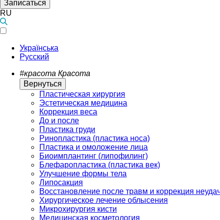
Записаться
RU
Українська
Русский
#красота
Красота
Вернуться
Пластическая хирургия
Эстетическая медицина
Коррекция веса
До и после
Пластика груди
Ринопластика (пластика носа)
Пластика и омоложение лица
Биоимплантинг (липофилинг)
Блефаропластика (пластика век)
Улучшение формы тела
Липосакция
Восстановление после травм и коррекция неуда
Хирургическое лечение облысения
Микрохирургия кисти
Медицинская косметология