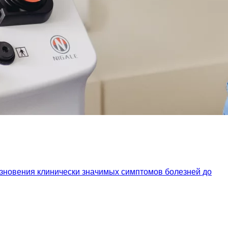
езновения клинически значимых симптомов болезней до