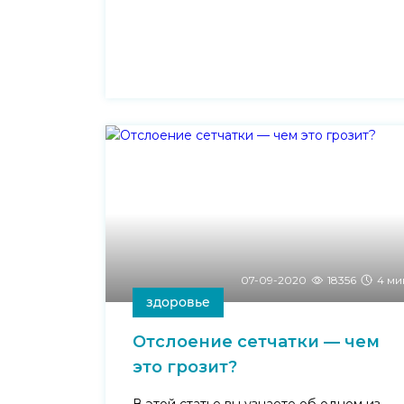
07-09-2020
18356
4 ми
здоровье
Отслоение сетчатки — чем
это грозит?