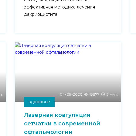
эффективная методика лечения
дакриоцистита.
н.
04-09-2020
13877
3 мин.
здоровье
Лазерная коагуляция
сетчатки в современной
офтальмологии