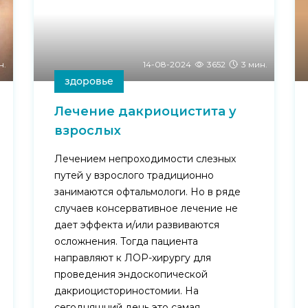
н.
14-08-2024
3652
3 мин.
здоровье
Лечение дакриоцистита у
взрослых
Лечением непроходимости слезных
путей у взрослого традиционно
занимаются офтальмологи. Но в ряде
случаев консервативное лечение не
дает эффекта и/или развиваются
осложнения. Тогда пациента
направляют к ЛОР-хирургу для
проведения эндоскопической
дакриоцисториностомии. На
сегодняшний день это самая