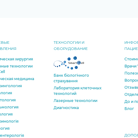
ЕВЫЕ
ТЕХНОЛОГИИ И
ИНФО
АВЛЕНИЯ
ОБОРУДОВАНИЕ
ПАЦИ
ческая хирургия
Стоимо
чные технологии
Врачи 
ell
Полезн
Банк бiологiчного
ическая медицина
Вопрос
страхування
рингология
Отзыв
Лаборатория клеточных
ология
технологий
Отделе
тология
Лазерные технологии
До и п
ьмология
Диагностика
Блог
ология
ринологія
логия
ДОПО
ентерологія