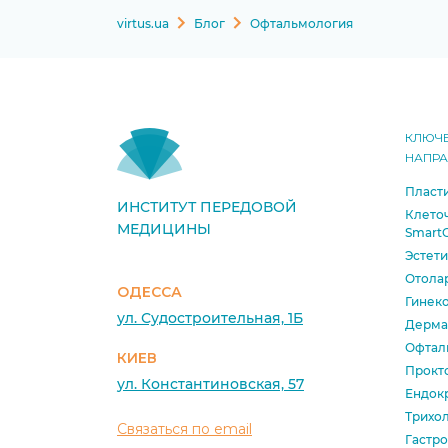
virtus.ua
Блог
Офтальмология
КЛЮЧ
НАПР
Пласти
ИНСТИТУТ ПЕРЕДОВОЙ
Клето
МЕДИЦИНЫ
SmartC
Эстет
Отола
ОДЕССА
Гинек
ул. Судостроительная, 1Б
Дерма
Офтал
КИЕВ
Прокт
ул. Константиновская, 57
Ендок
Трихо
Связаться по email
Гастро