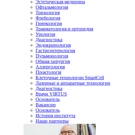
Эстетическая медицина
Офтальмология
Трихология
Флебология
Гинекология
Травматология и ортопедия
Урология
Диагностика
Эндокринология
Гастроэнтерология
Пульмонология
Общая хирургия
Аллергология
Проктологія
Клеточные технологии SmartCell
Лазерные и аппаратные технологии
Диагностика
Врачи VIRTUS
Основатель
Вакансии
Основатель
История института
Наши партнеры