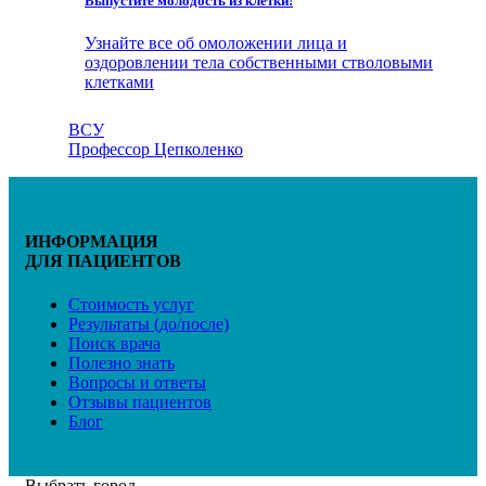
Выпустите молодость из клетки!
Узнайте все об омоложении лица и
оздоровлении тела собственными стволовыми
клетками
ВСУ
Профессор Цепколенко
ИНФОРМАЦИЯ
ДЛЯ ПАЦИЕНТОВ
Стоимость услуг
Результаты (до/после)
Поиск врача
Полезно знать
Вопросы и ответы
Отзывы пациентов
Блог
Выбрать город