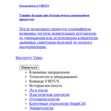
Плазмаферез в VIRTUS
Узнайте больше про безопасную и современную
процедуру
После нескольких процедур плазмафереза
возможно достичь значительных результатов:
от уменьшения или исчезновения клинически
значимых симптомов болезней до полного
выздоровления.
Институт Virtus
Вернуться
Ключевые направления
Технологии и оборудование
Команда VIRTUS
История института
До и после
Пластическая хирургия
Отоларингология
Клеточные технологии SmartCell
Дерматология