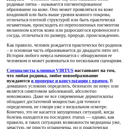
родимые пятна – называется пигментированное
образование на коже. Оно может проявляться на коже
впадинкой или быть выше уровня кожного покрова,
отличаться плотной структурой или быть практически
незаметным, происходить из переполненных пигментом
меланином клеток кожи или разросшегося кровеносного
сосуда, отличаться по размеру, природе, происхождению.
Как правило, человек рождается практически без родинок
– и основная часть образовывается до двадцати пяти лет.
История любого невуса начинается с обнаружения ее
человеком и может развиваться по нескольким сценариям.
Специалисты клиники VIRTUS
настаивают на том,
что любая родинка, любое новообразование
нуждаются
в проверке и консультации с врачом.
В
домашних условиях определить, безопасен ли невус или
является симптомом заболеваний, абсолютно
невозможно. Даже не все современные дерматоскопы
обладают достаточной мощностью для точного
определения, не говоря уже о визуальном осмотре.
Конечно, это не касается запущенных ситуаций, когда
болезнь находится на последних этапах — однако, как
правило, в таких ситуациях возможности медицины уже,
зачастую, не просто ограничены, но и практически