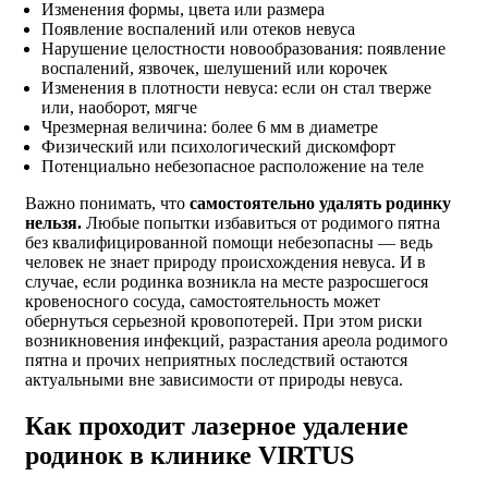
Изменения формы, цвета или размера
Появление воспалений или отеков невуса
Нарушение целостности новообразования: появление
воспалений, язвочек, шелушений или корочек
Изменения в плотности невуса: если он стал тверже
или, наоборот, мягче
Чрезмерная величина: более 6 мм в диаметре
Физический или психологический дискомфорт
Потенциально небезопасное расположение на теле
Важно понимать, что
самостоятельно уда
лять родинку
нельзя
.
Любые попытки избавиться от родимого пятна
без квалифицированной помощи небезопасны
— ведь
человек не знает природу происхождения невуса. И в
случае, если родинка возникла на месте разросшегося
кровеносного сосуда, самостоятельность может
обернуться серьезной кровопотерей. При этом риски
возникновения инфекций, разрастания ареола родимого
пятна и прочих неприятных последствий остаются
актуальными вне зависимости от природы невуса.
Как проходит лазерное удаление
родинок в клинике VIRTUS