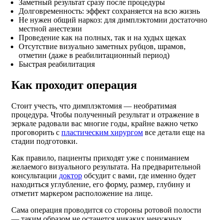
Заметный результат сразу после процедуры
Долговременность: эффект сохраняется на всю жизнь
Не нужен общий наркоз: для димплэктомии достаточно
местной анестезии
Проведение как на полных, так и на худых щеках
Отсутствие визуально заметных рубцов, шрамов,
отметин (даже в реабилитационный период)
Быстрая реабилитация
Как проходит операция
Стоит учесть, что димплэктомия — необратимая
процедура. Чтобы полученный результат и отражение в
зеркале радовали вас многие годы, крайне важно четко
проговорить с
пластическим хирургом
все детали еще на
стадии подготовки.
Как правило, пациенты приходят уже с пониманием
желаемого визуального результата. На предварительной
консультации
доктор
обсудит с вами, где именно будет
находиться углубление, его форму, размер, глубину и
отметит маркером расположение на лице.
Сама операция проводится со стороны ротовой полости
— таким образом не останется никаких ненужных