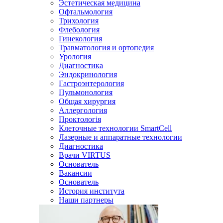
Эстетическая медицина
Офтальмология
Трихология
Флебология
Гинекология
Травматология и ортопедия
Урология
Диагностика
Эндокринология
Гастроэнтерология
Пульмонология
Общая хирургия
Аллергология
Проктологія
Клеточные технологии SmartCell
Лазерные и аппаратные технологии
Диагностика
Врачи VIRTUS
Основатель
Вакансии
Основатель
История института
Наши партнеры