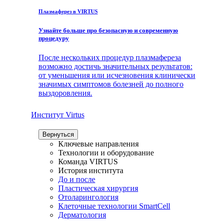
Плазмаферез в VIRTUS
Узнайте больше про безопасную и современную
процедуру
После нескольких процедур плазмафереза
возможно достичь значительных результатов:
от уменьшения или исчезновения клинически
значимых симптомов болезней до полного
выздоровления.
Институт Virtus
Вернуться
Ключевые направления
Технологии и оборудование
Команда VIRTUS
История института
До и после
Пластическая хирургия
Отоларингология
Клеточные технологии SmartCell
Дерматология