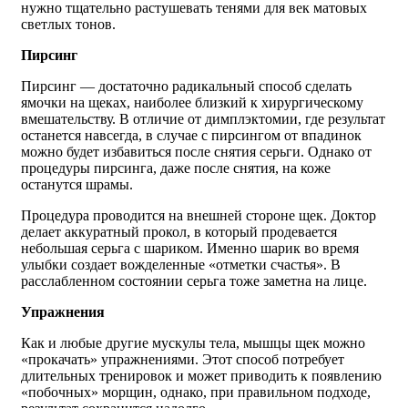
нужно тщательно растушевать тенями для век матовых
светлых тонов.
Пирсинг
Пирсинг — достаточно радикальный способ сделать
ямочки на щеках, наиболее близкий к хирургическому
вмешательству. В отличие от димплэктомии, где результат
останется навсегда, в случае с пирсингом от впадинок
можно будет избавиться после снятия серьги. Однако от
процедуры пирсинга, даже после снятия, на коже
останутся шрамы.
Процедура проводится на внешней стороне щек. Доктор
делает аккуратный прокол, в который продевается
небольшая серьга с шариком. Именно шарик во время
улыбки создает вожделенные «отметки счастья». В
расслабленном состоянии серьга тоже заметна на лице.
Упражнения
Как и любые другие мускулы тела, мышцы щек можно
«прокачать» упражнениями. Этот способ потребует
длительных тренировок и может приводить к появлению
«побочных» морщин, однако, при правильном подходе,