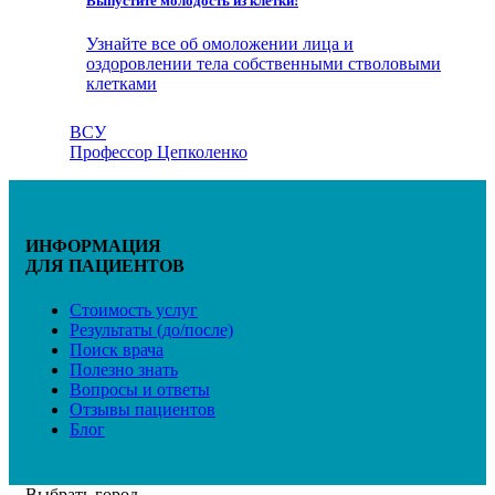
Выпустите молодость из клетки!
Узнайте все об омоложении лица и
оздоровлении тела собственными стволовыми
клетками
ВСУ
Профессор Цепколенко
ИНФОРМАЦИЯ
ДЛЯ ПАЦИЕНТОВ
Стоимость услуг
Результаты (до/после)
Поиск врача
Полезно знать
Вопросы и ответы
Отзывы пациентов
Блог
Выбрать город