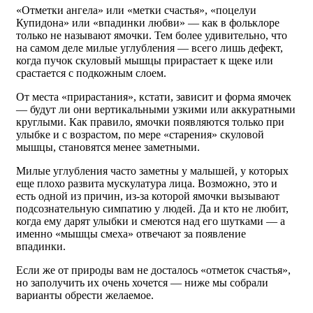
«Отметки ангела» или «метки счастья», «поцелуи
Купидона» или «впадинки любви» — как в фольклоре
только не называют ямочки. Тем более удивительно, что
на самом деле милые углубления — всего лишь дефект,
когда пучок скуловый мышцы прирастает к щеке или
срастается с подкожным слоем.
От места «прирастания», кстати, зависит и форма ямочек
— будут ли они вертикальными узкими или аккуратными
круглыми. Как правило, ямочки появляются только при
улыбке и с возрастом, по мере «старения» скуловой
мышцы, становятся менее заметными.
Милые углубления часто заметны у малышей, у которых
еще плохо развита мускулатура лица. Возможно, это и
есть одной из причин, из-за которой ямочки вызывают
подсознательную симпатию у людей. Да и кто не любит,
когда ему дарят улыбки и смеются над его шутками — а
именно «мышцы смеха» отвечают за появление
впадинки.
Если же от природы вам не досталось «отметок счастья»,
но заполучить их очень хочется — ниже мы собрали
варианты обрести желаемое.