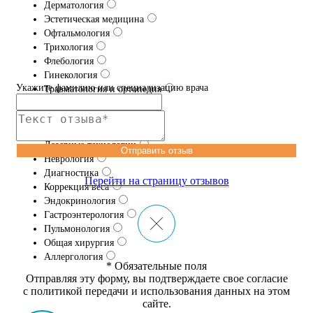
Дерматология
Эстетическая медицина
Офтальмология
Трихология
Флебология
Гинекология
Укажите фамилию или специализацию врача
Травматология и ортопедия
Проктология
Урология
Эфферентная терапия
Лазерные технологии
Отправить отзыв
Неврология
Диагностика
Перейти на страницу отзывов
Коррекция веса
Эндокринология
Гастроэнтерология
Пульмонология
Общая хирургия
Аллергология
* Обязательные поля
Отправляя эту форму, вы подтверждаете свое согласие
с политикой передачи и использования данных на этом
сайте.