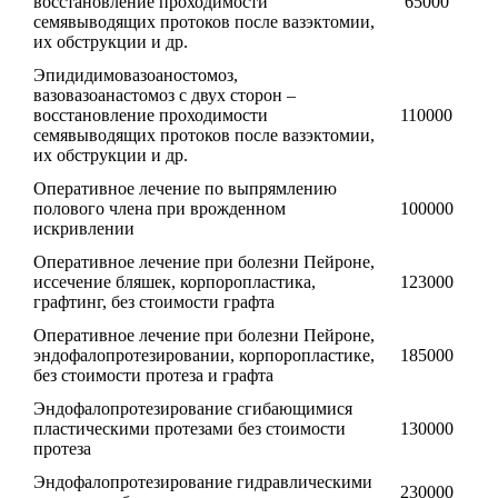
восстановление проходимости
65000
семявыводящих протоков после вазэктомии,
их обструкции и др.
Эпидидимовазоаностомоз,
вазовазоанастомоз с двух сторон –
восстановление проходимости
110000
семявыводящих протоков после вазэктомии,
их обструкции и др.
Оперативное лечение по выпрямлению
полового члена при врожденном
100000
искривлении
Оперативное лечение при болезни Пейроне,
иссечение бляшек, корпоропластика,
123000
графтинг, без стоимости графта
Оперативное лечение при болезни Пейроне,
эндофалопротезировании, корпоропластике,
185000
без стоимости протеза и графта
Эндофалопротезирование сгибающимися
пластическими протезами без стоимости
130000
протеза
Эндофалопротезирование гидравлическими
230000