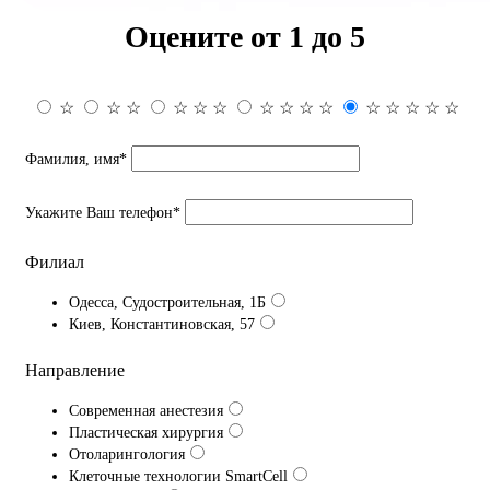
Оцените от 1 до 5
☆
☆
☆
☆
☆
☆
☆
☆
☆
☆
☆
☆
☆
☆
☆
Фамилия, имя*
Укажите Ваш телефон*
Филиал
Одесса, Судостроительная, 1Б
Киев, Константиновская, 57
Направление
Современная анестезия
Пластическая хирургия
Отоларингология
Клеточные технологии SmartCell