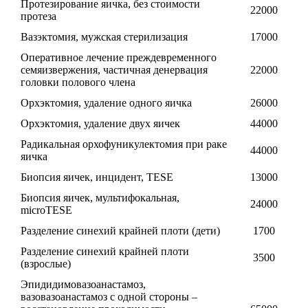
Протезирование яичка, без стоимости
22000
протеза
Вазэктомия, мужская стерилизация
17000
Оперативное лечение преждевременного
семяизвержения, частичная денервация
22000
головки полового члена
Орхэктомия, удаление одного яичка
26000
Орхэктомия, удаление двух яичек
44000
Радикальная орхофуникулектомия при раке
44000
яичка
Биопсия яичек, инцидент, TESE
13000
Биопсия яичек, мультифокальная,
24000
microTESE
Разделение синехий крайней плоти (дети)
1700
Разделение синехий крайней плоти
3500
(взрослые)
Эпидидимовазоанастамоз,
вазовазоанастамоз с одной стороны –