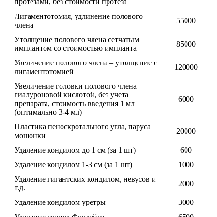
протезами, без стоимости протеза
Лигаментотомия, удлинение полового
55000
члена
Утолщение полового члена сетчатым
85000
имплантом со стоимостью импланта
Увеличение полового члена – утолщение с
120000
лигаментотомией
Увеличение головки полового члена
гиалуроновой кислотой, без учета
6000
препарата, стоимость введения 1 мл
(оптимально 3-4 мл)
Пластика пеноскротального угла, паруса
20000
мошонки
Удаление кондилом до 1 см (за 1 шт)
600
Удаление кондилом 1-3 см (за 1 шт)
1000
Удаление гигантских кондилом, невусов и
2000
т.д.
Удаление кондилом уретры
3000
Удаление гранул Фордайса
6500