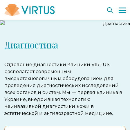
Вернуться
Вернуться
Вернуться
Вернуться
Вернуться
Диагностика
Пластическая хирургия
Направления
Ключевые направления
Вакансии
Клеточное омоложение и терапия
Эстетическая медицина
Диагностика и процедуры
Технологии и оборудование
Virtus Education
Клеточные препараты SmartCell
Коррекция веса
Команда VIRTUS
Дерматохирургия. Пройти обучение
Консультанты SmartCell
Отделение диагностики Клиники VIRTUS
располагает современным
До и после
История института
Проект «Лечим вместе»
Банк биологического страхования
высокотехнологичным оборудованием для
проведения диагностических исследований
До и после
Сотрудничество
всех органов и систем. Мы — первая клиника в
Наши партнеры
Украине, внедрившая технологию
неинвазивной диагностики кожи в
эстетической и антивозрастной медицине.