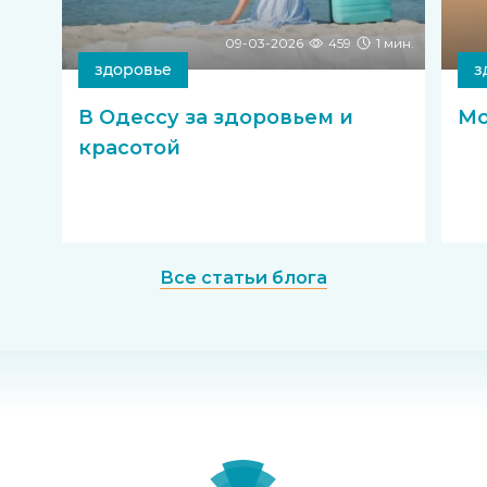
09-03-2026
459
1 мин.
здоровье
з
В Одессу за здоровьем и
Мо
красотой
Все статьи блога