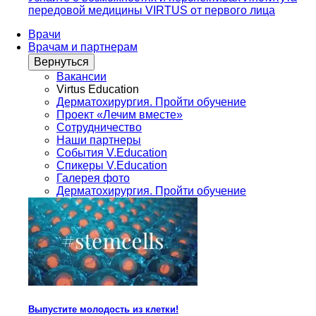
передовой медицины VIRTUS от первого лица
Врачи
Врачам и партнерам
Вернуться
Вакансии
Virtus Education
Дерматохирургия. Пройти обучение
Проект «Лечим вместе»
Сотрудничество
Наши партнеры
События V.Education
Спикеры V.Education
Галерея фото
Дерматохирургия. Пройти обучение
Выпустите молодость из клетки!