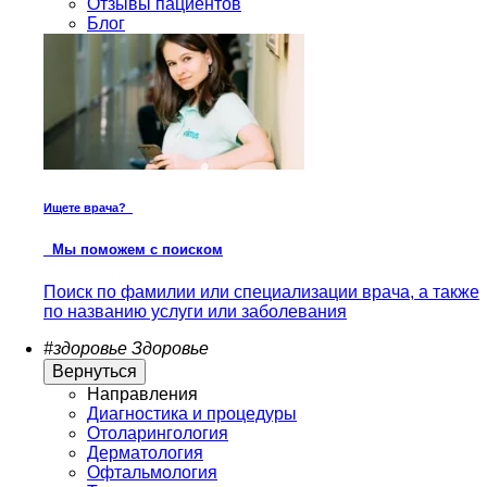
Отзывы пациентов
Блог
Ищете врача?
Мы поможем с поиском
Поиск по фамилии или специализации врача, а также
по названию услуги или заболевания
#здоровье
Здоровье
Вернуться
Направления
Диагностика и процедуры
Отоларингология
Дерматология
Офтальмология