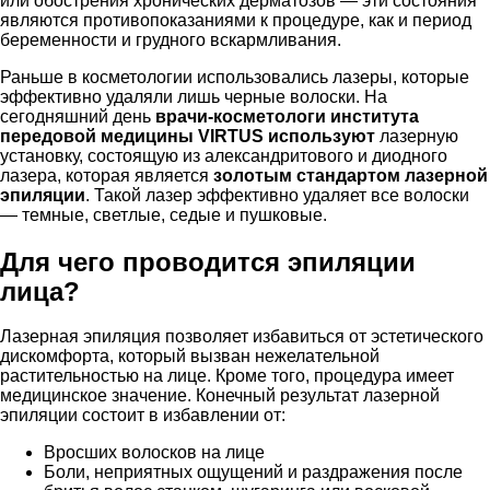
или обострения хронических дерматозов — эти состояния
являются противопоказаниями к процедуре, как и период
беременности и грудного вскармливания.
Раньше в косметологии использовались лазеры, которые
эффективно удаляли лишь черные волоски. На
сегодняшний день
врачи-косметологи института
передовой медицины VIRTUS используют
лазерную
установку, состоящую из александритового и диодного
лазера, которая является
золотым стандартом лазерной
эпиляции
. Такой лазер эффективно удаляет все волоски
— темные, светлые, седые и пушковые.
Для чего проводится эпиляции
лица?
Лазерная эпиляция позволяет избавиться от эстетического
дискомфорта, который вызван нежелательной
растительностью на лице. Кроме того, процедура имеет
медицинское значение. Конечный результат лазерной
эпиляции состоит в избавлении от:
Вросших волосков на лице
Боли, неприятных ощущений и раздражения после