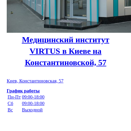
Медицинский институт
VIRTUS в Киеве на
Константиновской, 57
Киев, Константиновская, 57
График работы
Пн-Пт
09:00-18:00
Сб
09:00-18:00
Вс
Выходной