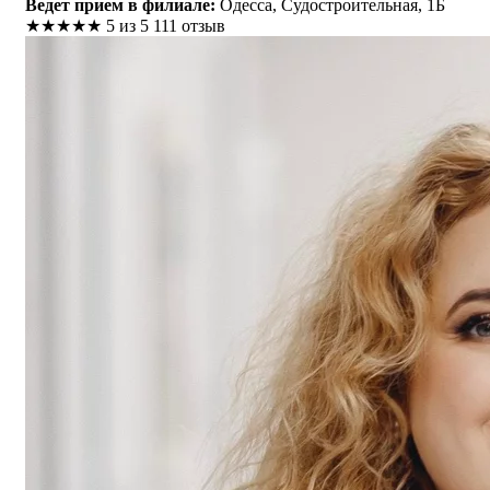
Ведет прием в филиале:
Одесса, Судостроительная, 1Б
★
★
★
★
★
5 из 5
111 отзыв