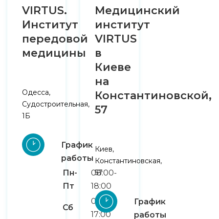
VIRTUS.
Медицинский
Институт
институт
передовой
VIRTUS
медицины
в
Киеве
на
Одесса,
Константиновской,
Судостроительная,
57
1Б
График
Киев,
работы
Константиновская,
Пн-
08:00-
57
Пт
18:00
09:00-
График
Сб
17:00
работы