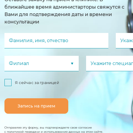
ближайшее время администарторы свяжутся с
Вами для подтверждения даты и времени
консультации
Фамилия, имя, отчество
Укаж
Филиал
Укажите специа
Я сейчас за границей
Запись на прием
Отправляя эту форму, вы подтверждаете свое согласие
с политикой передачи и использования данных на этом сайте.