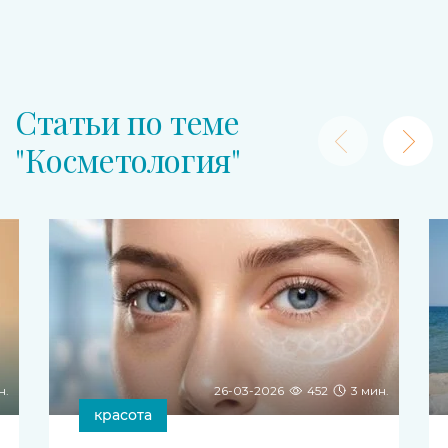
Статьи по теме
"Косметология"
н.
26-03-2026
452
3 мин.
красота