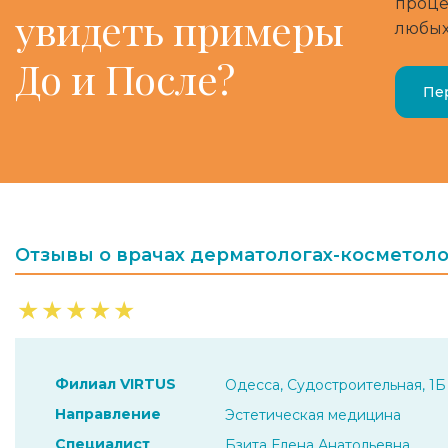
проце
увидеть примеры
любых
До и После?
Пе
Отзывы о врачах дерматологах-косметоло
★
★
★
★
★
Филиал VIRTUS
Одесса, Судостроительная, 1Б
Направление
Эстетическая медицина
Специалист
Бзита Елена Анатольевна