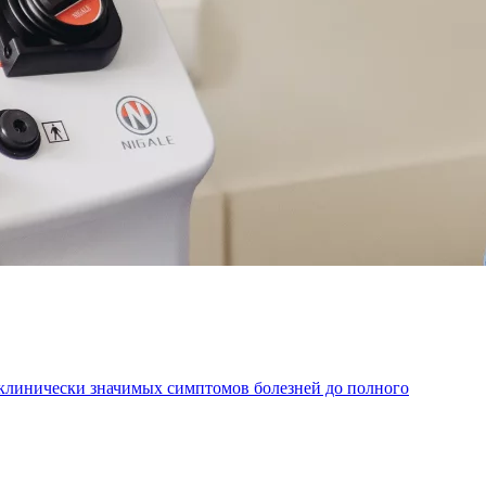
 клинически значимых симптомов болезней до полного