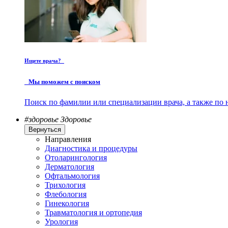
Ищете врача?
Мы поможем с поиском
Поиск по фамилии или специализации врача, а также по 
#здоровье
Здоровье
Вернуться
Направления
Диагностика и процедуры
Отоларингология
Дерматология
Офтальмология
Трихология
Флебология
Гинекология
Травматология и ортопедия
Урология