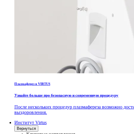
Плазмаферез в VIRTUS
Узнайте больше про безопасную и современную процедуру
После нескольких процедур плазмафереза возможно дост
выздоровления.
Институт Virtus
Вернуться