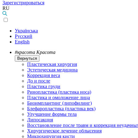
Зарегистрироваться
RU
Українська
Русский
English
#красота
Красота
Вернуться
Пластическая хирургия
Эстетическая медицина
Коррекция веса
До и после
Пластика груди
Ринопластика (пластика носа)
Пластика и омоложение лица
Биоимплантинг (липофилинг)
Блефаропластика (пластика век)
Улучшение формы тела
Липосакция
Восстановление после травм и коррекция неудачны
Хирургическое лечение облысения
Микрохирургия кисти