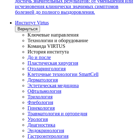
достичь значительных результатов: от уменьшения или
исчезновения клинически значимых симптомов
болезней до полного выздоровления.
Институт Virtus
Вернуться
Ключевые направления
Технологии и оборудование
Команда VIRTUS
История института
До и после
Пластическая хирургия
Отоларингология
Клеточные технологии SmartCell
Дерматология
Эстетическая медицина
Офтальмология
Трихология
Флебология
Гинекология
Травматология и ортопедия
Урология
Диагностика
Эндокринология
Гастроэнтерология