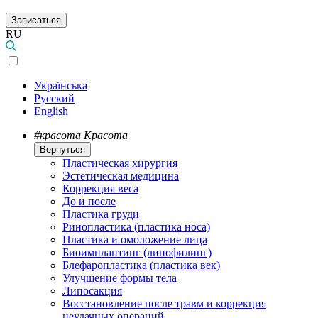
Записаться
RU
Українська
Русский
English
#красота
Красота
Вернуться
Пластическая хирургия
Эстетическая медицина
Коррекция веса
До и после
Пластика груди
Ринопластика (пластика носа)
Пластика и омоложение лица
Биоимплантинг (липофилинг)
Блефаропластика (пластика век)
Улучшение формы тела
Липосакция
Восстановление после травм и коррекция
неудачных операций