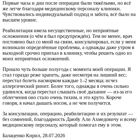
Первые часы и дни после операции были тяжёлыми, но всё
же легче благодаря медицинскому персоналу клиники.
Чувствовались индивидуальный подход и забота, всё было на
высшем уровне.
Реабилитация имела несущественные, но неприятные
осложнения (о чём я был предупреждён). Тем не менее, врач
постоянно был со мной на связи, консультировал, если у меня
возникали определённые проблемы, а однажды даже утром в
выходной срочно приехал в клинику, чтобы решить одно из
моих неприятных осложнений.
Прошло чуть больше полугода с момента моей операции. Я
стал гораздо реже храпеть, даже несмотря на лишний вес;
перестал болеть насморком каждые 1–2 месяца; исчез
аллергический ринит. Более того, однажды я очень сильно
удивился, когда перестал слышать своё дыхание — из-за его
облегчения оно стало очень тихим, и это круто. Короче
говоря, я начал дышать носом, а не чем получится.
За консультации, операцию, реабилитацию и их результат —
без сомнений, благодарность Даюбу Али Ахмедовичу и всему
медицинскому персоналу, который помогал ему в этом.
Балаценко Кирил, 28.07.2026