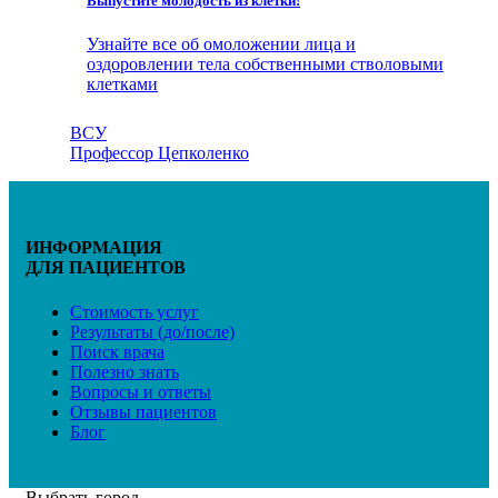
Выпустите молодость из клетки!
Узнайте все об омоложении лица и
оздоровлении тела собственными стволовыми
клетками
ВСУ
Профессор Цепколенко
ИНФОРМАЦИЯ
ДЛЯ ПАЦИЕНТОВ
Стоимость услуг
Результаты (до/после)
Поиск врача
Полезно знать
Вопросы и ответы
Отзывы пациентов
Блог
Выбрать город