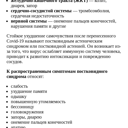
желудочно-кишечного тракта (ЖКТ)
— колит,
диарея, запор
сердечно-сосудистой системы
— тромбоэмболия,
сердечная недостаточность
нервной системы
— онемение пальцев конечностей,
нарушения памяти и другие
Стойкое ухудшение самочувствия после перенесенного
Covid-19 называют постковидным астеническим
синдромом или постковидной астенией. Он возникает из-
за того, что вирус ослабляет иммунную систему человека,
приводит к развитию интоксикации и повреждению
сосудов.
К распространенным симптомам постковидного
синдрома
относят:
слабость
ухудшение памяти
одышку
повышенную утомляемость
бессонницу
головокружения
запоры, диарею
онемение пальцев конечностей
апатию