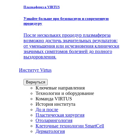
Плазмаферез в VIRTUS
Узнайте больше про безопасную и современную
процедуру
После нескольких процедур плазмафереза
возможно достичь значительных результатов:
от уменьшения или исчезновения клинически
значимых симптомов болезней до полного
выздоровления.
Институт Virtus
Вернуться
Ключевые направления
Технологии и оборудование
Команда VIRTUS
История института
До и после
Пластическая хирургия
Отоларингология
Клеточные технологии SmartCell
Дерматология