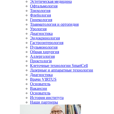
Эстетическая медицина
Офтальмология
Трихология
Флебология
Гинекология
Травматология и ортопедия
Урология
Диагностика
Эндокринология
Гастроэнтерология
Пульмонология
Общая хирургия
Аллергология
Проктологія
Клеточные технологии SmartCell
Лазерные и аппаратные технологии
Диагностика
Врачи VIRTUS
Основатель
Вакансии
Основатель
История института
Наши партнеры