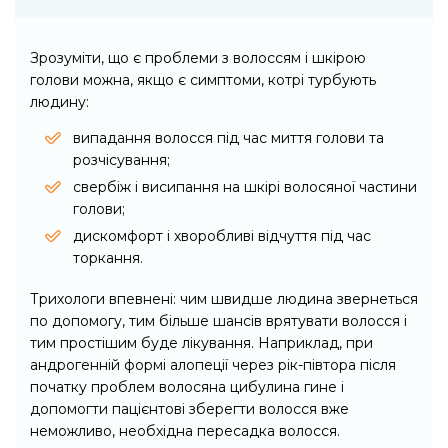
Зрозуміти, що є проблеми з волоссям і шкірою
голови можна, якщо є симптоми, котрі турбують
людину:
випадання волосся під час миття голови та
розчісування;
свербіж і висипання на шкірі волосяної частини
голови;
дискомфорт і хворобливі відчуття під час
торкання.
Трихологи впевнені: чим швидше людина звернеться
по допомогу, тим більше шансів врятувати волосся і
тим простішим буде лікування. Наприклад, при
андрогенній формі алопеції через рік-півтора після
початку проблем волосяна цибулина гине і
допомогти пацієнтові зберегти волосся вже
неможливо, необхідна пересадка волосся.