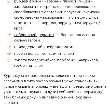
рубцевi форми –
червоний плоский лишай
–
захворювання шкіри голови, яке проявляється
сверблячкою і фіолетовими папулами (висипом);
склеродермія – захворювання, при якому шкіра
стає щільною і твердою, порушується циркуляція
крові.
себорейний дерматит
(себорея) – запалення
сальної залози;
нейродерміт або нейродерматит;
псоріаз
волосяної частини голови;
лупа
та псевдогрибкові проблеми – наприклад,
грибок на голові.
Курс лікування захворювань волосся і шкіри голови
залежить від типу захворювання і може становити як
кілька місяців (наприклад, у випадку з псевдогрибковими
ураженнями, лікуванням лупи і себорейного дерматиту),
так і близько року – у випадку з різними формами
алопеції.