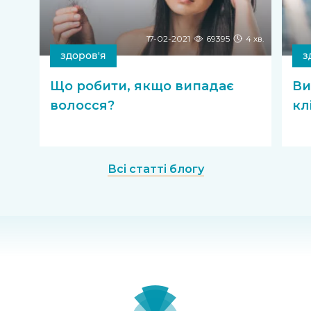
17-02-2021
69395
4 хв.
здоров'я
з
Що робити, якщо випадає
Ви
волосся?
кл
Всі статті блогу