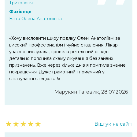
Трихологія
Фахівець
Бзіта Олена Анатоліївна
«Хочу висловити щиру подяку Олені Анатоліївні за
високий професіоналізм і чуйне ставлення. Лікар
уважно вислухала, провела ретельний огляд і
детально пояснила схему лікування без зайвих
призначень. Вже через кілька днів я помітила значне
покращення. Дуже грамотний і приємний у
спілкуванні спеціаліст!»
Марукян Татевик, 28.07.2026
★
★
★
★
★
Відгук на сайті