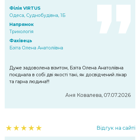
Філія VIRTUS
Одеса, Суднобудівна, 1Б
Напрямок
Трихологія
Фахівець
Бзіта Олена Анатоліївна
Дуже задоволена візитом, Бзіта Олена Анатоліївна
поєднала в собі дві якості такі, як досвідчений лікар
та гарна людина!!!
Аня Ковалева, 07.07.2026
★
★
★
★
★
Відгук на сайті