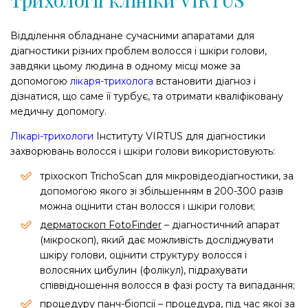
Відділення обладнане сучасними апаратами для
діагностики різних проблем волосся і шкіри голови,
завдяки цьому людина в одному місці може за
допомогою
лікаря-трихолога
встановити діагноз і
дізнатися, що саме її турбує, та отримати кваліфіковану
медичну допомогу.
Лікарі-трихологи
Інституту VIRTUS для діагностики
захворювань волосся і шкіри голови використовують:
тріхоскоп TrichoScan для мікровідеодіагностики, за
допомогою якого зі збільшенням в 200-300 разів
можна оцінити стан волосся і шкіри голови;
дерматоскоп FotoFinder
– діагностичний апарат
(мікроскоп), який дає можливість досліджувати
шкіру голови, оцінити структуру волосся і
волосяних цибулин (фолікул), підрахувати
співвідношення волосся в фазі росту та випадання;
процедуру панч-біопсії – процедура, під час якої за