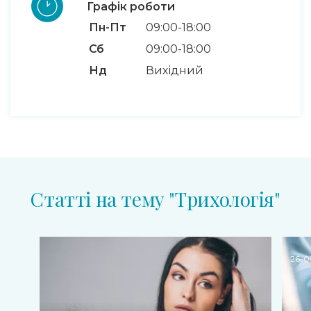
Графік роботи
Пн-Пт
09:00-18:00
Сб
09:00-18:00
Нд
Вихідний
Статті на тему "Трихологiя"
26-0