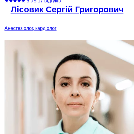
★
★
★
★
★
5 з 5
17 відгуків
Лісовик Сергій Григорович
Анестезіолог, кардіолог