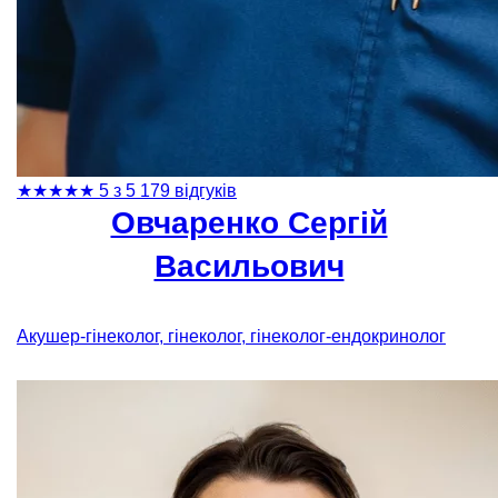
★
★
★
★
★
5 з 5
179 відгуків
Овчаренко Сергій
Васильович
Акушер-гінеколог, гінеколог, гінеколог-ендокринолог