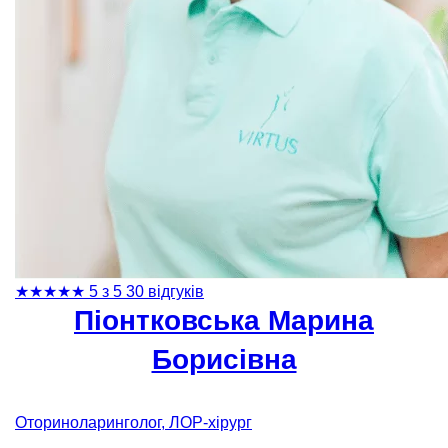
★
★
★
★
★
5 з 5
30 відгуків
Піонтковська Марина
Борисівна
Оториноларинголог, ЛОР-хірург