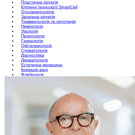
Пластична хірургія
Клітинні технології SmartCell
Отоларингологія
Загальна хірургія
Травматологія та ортопедія
Неврологія
Урологія
Проктологія
Гінекологія
Офтальмологія
Стоматологія
Діагностика
Дерматологія
Естетична медицина
Корекція ваги
Флебологія
Трихологія
Ендокринологія
Гастроентерологія
Пульмонологія
Щелепно-лицева хірургія
Алергологія
Андрологія
Сучасна анестезія