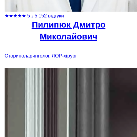
★
★
★
★
★
5 з 5
152 відгуки
Пилипюк Дмитро
Миколайович
Оториноларинголог, ЛОР-хірург