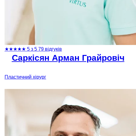
★
★
★
★
★
5 з 5
79 відгуків
Саркісян Арман Грайровіч
Пластичний хірург