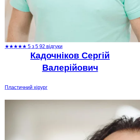
★
★
★
★
★
5 з 5
92 відгуки
Кадочніков Сергій
Валерійович
Пластичний хірург