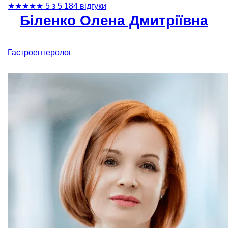
★
★
★
★
★
5 з 5
184 відгуки
Біленко Олена Дмитріївна
Гастроентеролог