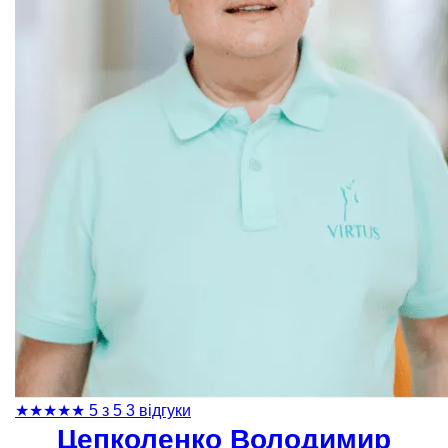
★
★
★
★
★
5 з 5
3 відгуки
Цепколенко Володимир