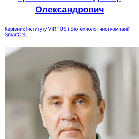
Олександрович
Керівник Інституту VIRTUS і Біотехнологічної компанії
SmartCell.