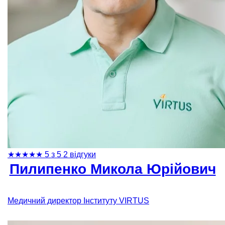
★
★
★
★
★
5 з 5
2 відгуки
Пилипенко Микола Юрійович
Медичний директор Інституту VIRTUS