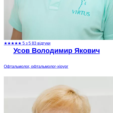
★
★
★
★
★
5 з 5
83 відгуки
Усов Володимир Якович
Офтальмолог, офтальмолог-хірург