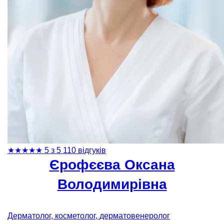
★
★
★
★
★
5 з 5
110 відгуків
Єрофєєва Оксана
Володимирівна
Дерматолог, косметолог, дерматовенеролог