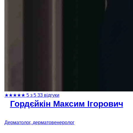
★
★
★
★
★
5 з 5
33 відгуки
Гордєйкін Максим Ігорович
Дерматолог, дерматовенеролог