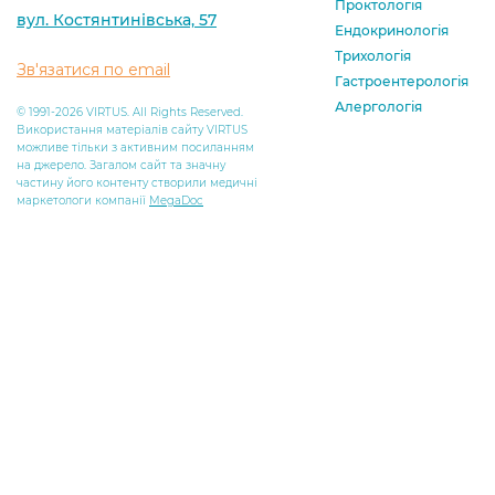
Проктологія
вул. Костянтинівська, 57
Ендокринологія
Трихологія
Зв'язатися по email
Гастроентерологія
Алергологія
© 1991-2026 VIRTUS. All Rights Reserved.
Використання матеріалів сайту VIRTUS
можливе тільки з активним посиланням
на джерело. Загалом сайт та значну
частину його контенту створили медичні
маркетологи компанії
MegaDoc