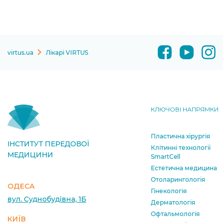
virtus.ua
Лікарі VIRTUS
КЛЮЧОВІ НАПРЯМКИ
Пластична хірургія
ІНСТИТУТ ПЕРЕДОВОЇ
Клітинні технології
МЕДИЦИНИ
SmartCell
Естетична медицина
Отоларингологія
ОДЕСА
Гінекологія
вул. Суднобудівна, 1Б
Дерматологія
Офтальмологія
КИЇВ