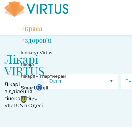
#краса
#здоров'я
Інститут Virtus
Лікарі
Лікарі
VIRTUS
Лікарям і партнерам
Філія
Гі
Лікарі
відділення
гінекології
ЗСУ
VIRTUS в Одесі