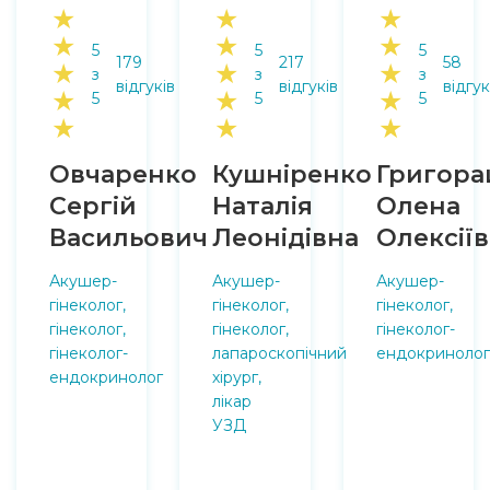
★
★
★
★
★
★
5
5
5
179
217
58
★
★
★
з
з
з
відгуків
відгуків
відгук
★
★
★
5
5
5
★
★
★
Овчаренко
Кушніренко
Григор
Сергій
Наталія
Олена
Васильович
Леонідівна
Олексії
Акушер-
Акушер-
Акушер-
гінеколог,
гінеколог,
гінеколог,
гінеколог,
гінеколог,
гінеколог-
гінеколог-
лапароскопічний
ендокринолог
ендокринолог
хірург,
лікар
УЗД