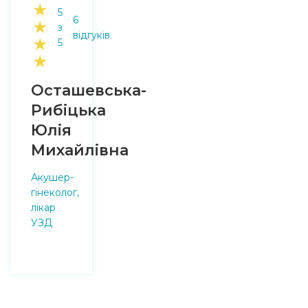
★
5
6
★
з
відгуків
★
5
★
Осташевська-
Рибіцька
Юлія
Михайлівна
Акушер-
гінеколог,
лікар
УЗД