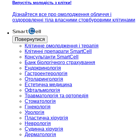
Випустіть молодість з клітки!
Дізнайтеся все про омолодження обличчя і
оздоровленні тіла власними стовбуровими клітинами
Повернутися
Клітинне омолодження і терапія
Клітинні препарати SmartCell
Консультанти SmartCell
Банк бiологiчного страхування
Ендокринологія
Гастроентерологія
Отоларингологія
Естетична медицина
Офтальмологія
Травматологія та ортопедія
Стоматологія
Гінекологія
Урологія
Пластична хірургія
Неврологія
Судинна хірургія
Дерматологія