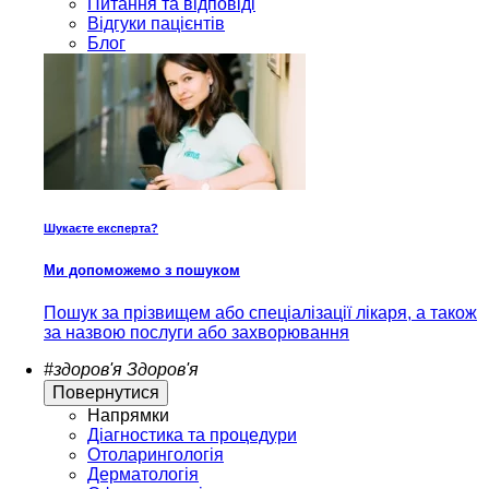
Питання та відповіді
Відгуки пацієнтів
Блог
Шукаєте експерта?
Ми допоможемо з пошуком
Пошук за прізвищем або спеціалізації лікаря, а також
за назвою послуги або захворювання
#здоров'я
Здоров'я
Повернутися
Напрямки
Діагностика та процедури
Отоларингологія
Дерматологія