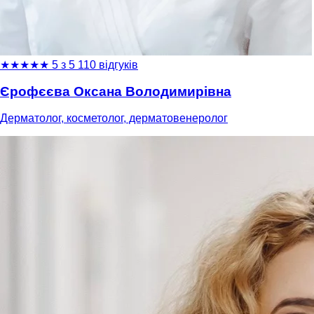
★
★
★
★
★
5 з 5
110 відгуків
Єрофєєва Оксана Володимирівна
Дерматолог, косметолог, дерматовенеролог