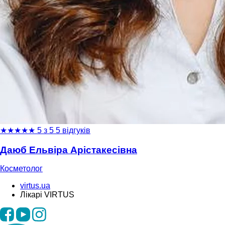
★
★
★
★
★
5 з 5
5 відгуків
Даюб Ельвіра Арістакесівна
Косметолог
virtus.ua
Лікарі VIRTUS