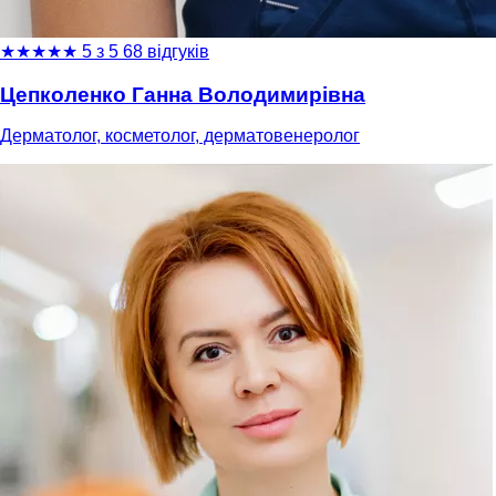
★
★
★
★
★
5 з 5
68 відгуків
Цепколенко Ганна Володимирівна
Дерматолог, косметолог, дерматовенеролог