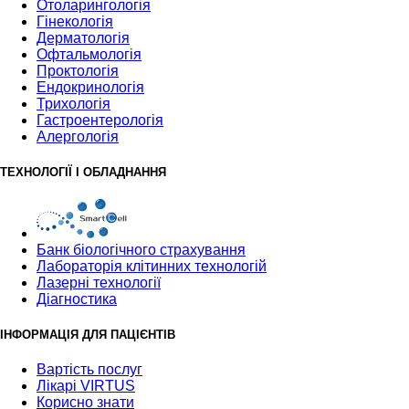
Отоларингологія
Гінекологія
Дерматологія
Офтальмологія
Проктологія
Ендокринологія
Трихологія
Гастроентерологія
Алергологія
ТЕХНОЛОГІЇ І ОБЛАДНАННЯ
Банк бiологiчного страхування
Лабораторія клітинних технологій
Лазерні технології
Діагностика
ІНФОРМАЦІЯ ДЛЯ ПАЦІЄНТІВ
Вартість послуг
Лікарі VIRTUS
Корисно знати