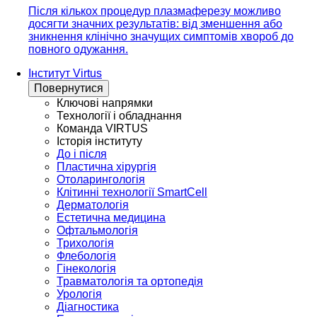
Після кількох процедур плазмаферезу можливо
досягти значних результатів: від зменшення або
зникнення клінічно значущих симптомів хвороб до
повного одужання.
Інститут Virtus
Повернутися
Ключові напрямки
Технології і обладнання
Команда VIRTUS
Історія інституту
До і після
Пластична хірургія
Отоларингологія
Клітинні технології SmartCell
Дерматологія
Естетична медицина
Офтальмологія
Трихологія
Флебологія
Гінекологія
Травматологія та ортопедія
Урологія
Діагностика