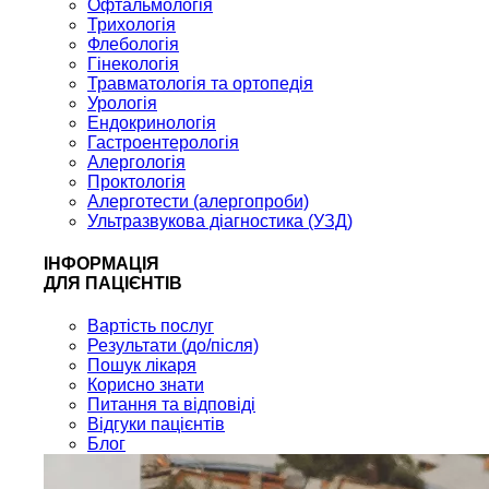
Офтальмологія
Трихологія
Флебологія
Гінекологія
Травматологія та ортопедія
Урологія
Ендокринологія
Гастроентерологія
Алергологія
Проктологія
Алерготести (алергопроби)
Ультразвукова діагностика (УЗД)
ІНФОРМАЦІЯ
ДЛЯ ПАЦІЄНТІВ
Вартість послуг
Результати (до/після)
Пошук лікаря
Корисно знати
Питання та відповіді
Відгуки пацієнтів
Блог