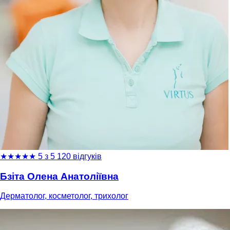
★
★
★
★
★
5 з 5
120 відгуків
Бзіта Олена Анатоліївна
Дерматолог, косметолог, трихолог