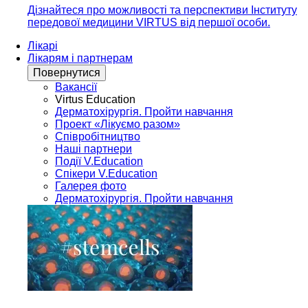
Дізнайтеся про можливості та перспективи Інституту
передової медицини VIRTUS від першої особи.
Лікарі
Лікарям і партнерам
Повернутися
Вакансії
Virtus Education
Дерматохірургія. Пройти навчання
Проект «Лікуємо разом»
Співробітництво
Наші партнери
Події V.Education
Спікери V.Education
Галерея фото
Дерматохірургія. Пройти навчання