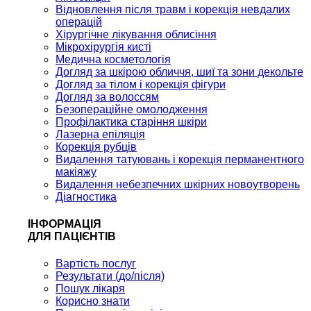
Відновлення після травм і корекція невдалих
операцій
Хірургічне лікування облисіння
Мікрохірургія кисті
Медична косметологія
Догляд за шкірою обличчя, шиї та зони декольте
Догляд за тілом і корекція фігури
Догляд за волоссям
Безопераційне омолодження
Профілактика старіння шкіри
Лазерна епіляція
Корекція рубців
Видалення татуювань і корекція перманентного
макіяжу
Видалення небезпечних шкірних новоутворень
Діагностика
ІНФОРМАЦІЯ
ДЛЯ ПАЦІЄНТІВ
Вартість послуг
Результати (до/після)
Пошук лікаря
Корисно знати