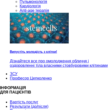
Пульмонологія
Кардiологія
Anti-age терапія
Випустіть молодість з клітки!
Дізнайтеся все про омолодження обличчя і
оздоровленні тіла власними стовбуровими клітинами
ЗСУ
Професор Цепколенко
ІНФОРМАЦІЯ
ДЛЯ ПАЦІЄНТІВ
Вартість послуг
Результати (до/після)