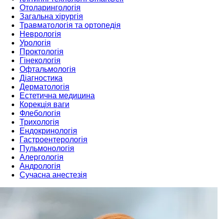
Отоларингологія
Загальна хірургія
Травматологія та ортопедія
Неврологія
Урологія
Проктологія
Гінекологія
Офтальмологія
Діагностика
Дерматологія
Естетична медицина
Корекція ваги
Флебологія
Трихологія
Ендокринологія
Гастроентерологія
Пульмонологія
Алергологія
Андрологія
Сучасна анестезія