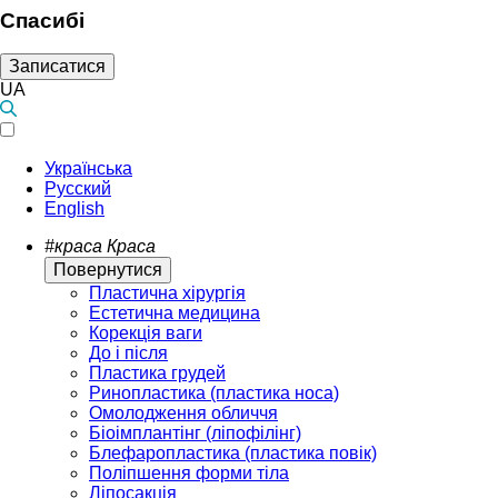
Спасибі
Записатися
UA
Українська
Русский
English
#краса
Краса
Повернутися
Пластична хірургія
Естетична медицина
Корекція ваги
До і після
Пластика грудей
Ринопластика (пластика носа)
Омолодження обличчя
Біоімплантінг (ліпофілінг)
Блефаропластика (пластика повік)
Поліпшення форми тіла
Ліпосакція