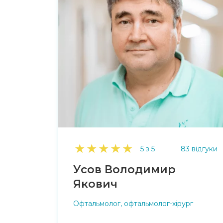
★
★
★
★
★
5 з 5
83 відгуки
Усов Володимир
Якович
Офтальмолог, офтальмолог-хірург