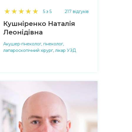
★
★
★
★
★
5 з 5
217 відгуків
Кушніренко Наталія
Леонідівна
Акушер-гінеколог, гінеколог,
лапароскопічний хірург, лікар УЗД