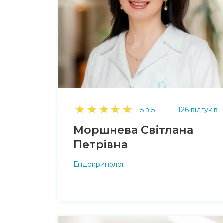
★
★
★
★
★
5 з 5
126 відгуків
Моршнева Світлана
Петрівна
Ендокринолог