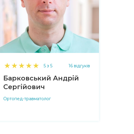
★
★
★
★
★
5 з 5
16 відгуків
Барковський Андрiй
Сергiйович
Ортопед-травматолог