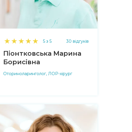
★
★
★
★
★
5 з 5
30 відгуків
Піонтковська Марина
Борисівна
Оториноларинголог, ЛОР-хірург