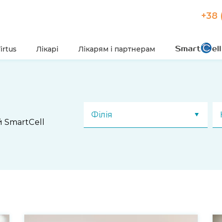
+38 
irtus
Лікарі
Лікарям і партнерам
Філія
й SmartCell