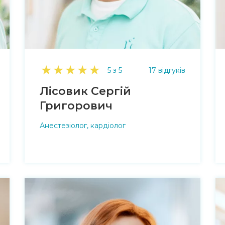
★
★
★
★
★
5 з 5
17 відгуків
Лісовик Сергій
Григорович
Анестезіолог, кардіолог