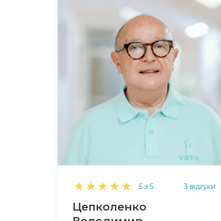
★
★
★
★
★
5 з 5
3 відгуки
Цепколенко