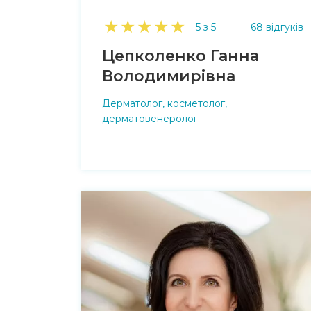
★
★
★
★
★
5 з 5
68 відгуків
Цепколенко Ганна
Володимирівна
Дерматолог, косметолог,
дерматовенеролог