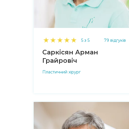
★
★
★
★
★
5 з 5
79 відгуків
Саркісян Арман
Грайровіч
Пластичний хірург