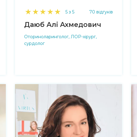
★
★
★
★
★
5 з 5
70 відгуків
Даюб Алі Ахмедович
Оториноларинголог, ЛОР-хірург,
сурдолог