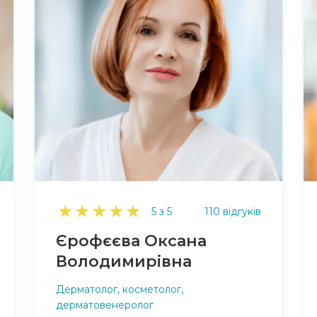
★
★
★
★
★
5 з 5
110 відгуків
Єрофєєва Оксана
Володимирівна
Дерматолог, косметолог,
дерматовенеролог