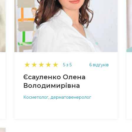
★
★
★
★
★
5 з 5
6 відгуків
Єсауленко Олена
Володимирівна
Косметолог, дерматовенеролог