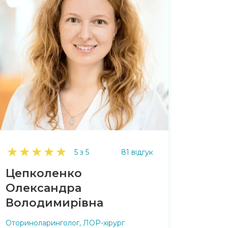
★
★
★
★
★
5 з 5
81 відгук
Цепколенко
Олександра
Володимирівна
Оториноларинголог, ЛОР-хірург