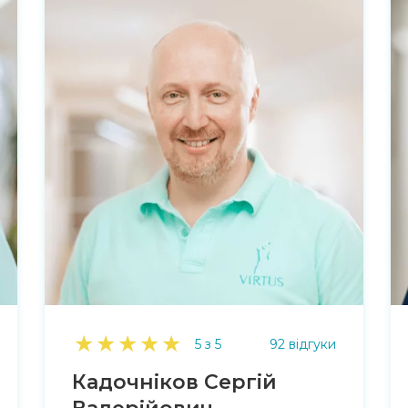
★
★
★
★
★
5 з 5
92 відгуки
Кадочніков Сергій