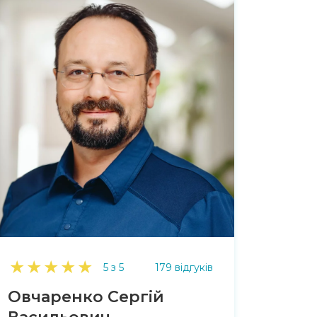
★
★
★
★
★
5 з 5
179 відгуків
Овчаренко Сергій