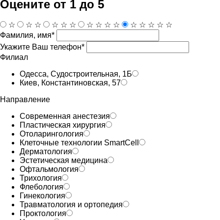
Оцените от 1 до 5
☆
☆
☆
☆
☆
☆
☆
☆
☆
☆
☆
☆
☆
☆
☆
Фамилия, имя*
Укажите Ваш телефон*
Филиал
Одесса, Судостроительная, 1Б
Киев, Константиновская, 57
Направление
Современная анестезия
Пластическая хирургия
Отоларингология
Клеточные технологии SmartCell
Дерматология
Эстетическая медицина
Офтальмология
Трихология
Флебология
Гинекология
Травматология и ортопедия
Проктология