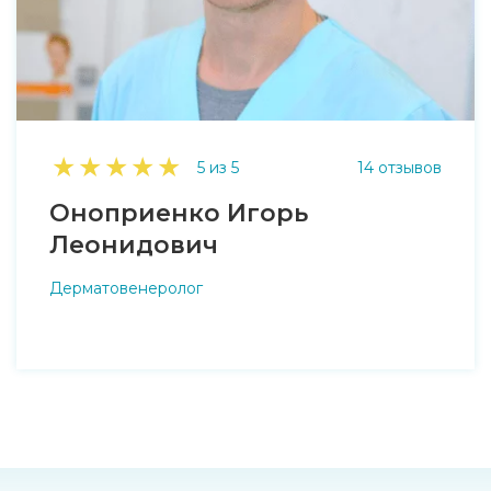
★
★
★
★
★
5 из 5
14 отзывов
Оноприенко Игорь
Леонидович
Дерматовенеролог