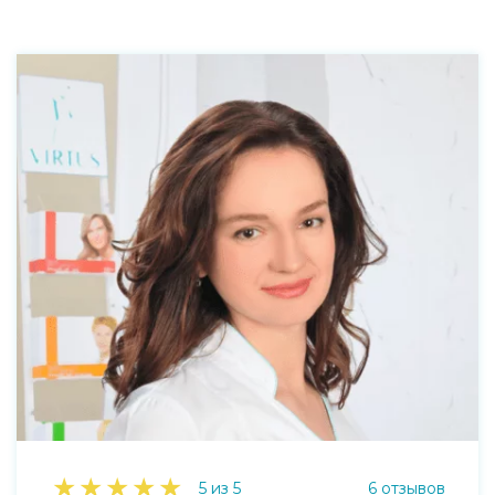
★
★
★
★
★
5 из 5
6 отзывов