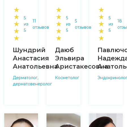
★
★
★
★
★
★
5
5
5
11
5
18
★
★
★
из
из
из
отзывов
отзывов
отзы
★
★
★
5
5
5
★
★
★
Шундрий
Даюб
Павлюч
Анастасия
Эльвира
Надежд
Анатольевна
Аристакесовна
Анатоль
Дерматолог,
Косметолог
Эндокриноло
дерматовенеролог