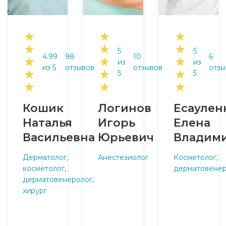
★
★
★
★
★
★
5
5
4.99
98
10
6
★
★
★
из
из
из 5
отзывов
отзывов
отзы
★
★
★
5
5
★
★
★
Кошик
Логинов
Есаулен
Наталья
Игорь
Елена
Васильевна
Юрьевич
Владим
Дерматолог,
Анестезиолог
Косметолог,
косметолог,
дерматовенер
дерматовенеролог,
хирург