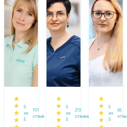
★
★
★
★
★
★
5
5
5
101
213
65
★
★
★
из
из
из
отзыв
отзыва
отзы
★
★
★
5
5
5