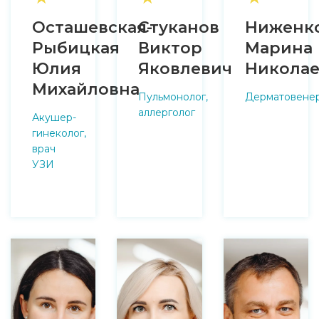
Осташевская-
Стуканов
Ниженк
Рыбицкая
Виктор
Марина
Юлия
Яковлевич
Николае
Михайловна
Пульмонолог,
Дерматовене
аллерголог
Акушер-
гинеколог,
врач
УЗИ