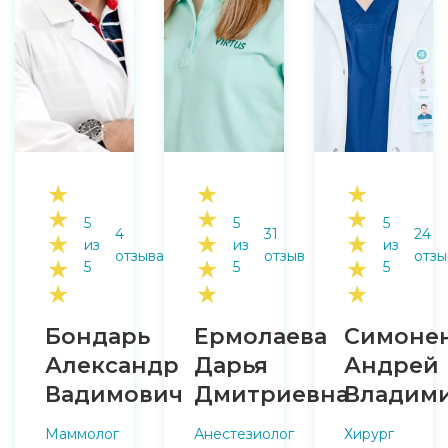
★
★
★
★
★
★
5
5
5
4
31
24
★
★
★
из
из
из
отзыва
отзыв
отзы
★
★
★
5
5
5
★
★
★
Бондарь
Ермолаева
Симоне
Александр
Дарья
Андрей
Вадимович
Дмитриевна
Владим
Маммолог
Анестезиолог
Хирург