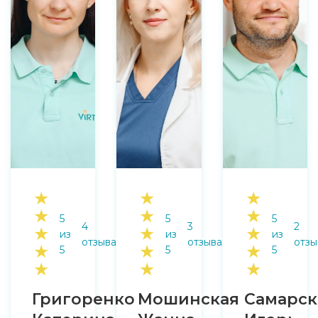
★
★
★
★
★
★
5
5
5
4
3
2
★
★
★
из
из
из
отзыва
отзыва
отзы
★
★
★
5
5
5
★
★
★
Григоренко
Мошинская
Самарс