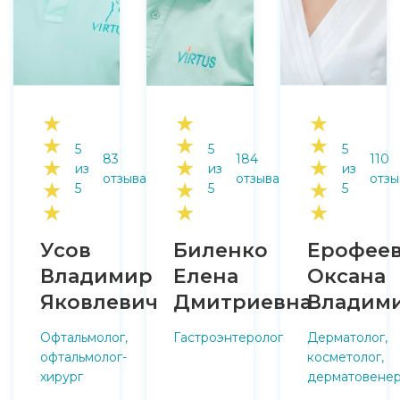
★
★
★
★
★
★
5
5
5
83
184
110
★
★
★
из
из
из
отзыва
отзыва
отзы
★
★
★
5
5
5
★
★
★
Усов
Биленко
Ерофее
Владимир
Елена
Оксана
Яковлевич
Дмитриевна
Владим
Офтальмолог,
Гастроэнтеролог
Дерматолог,
офтальмолог-
косметолог,
хирург
дерматовенер