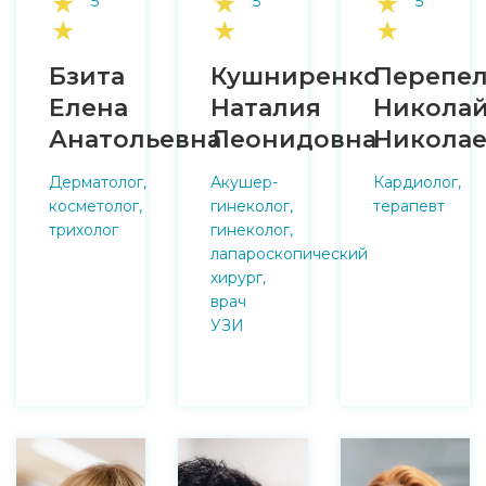
★
★
★
5
5
5
★
★
★
Бзита
Кушниренко
Перепе
Елена
Наталия
Никола
Анатольевна
Леонидовна
Николае
Дерматолог,
Акушер-
Кардиолог,
косметолог,
гинеколог,
терапевт
трихолог
гинеколог,
лапароскопический
хирург,
врач
УЗИ