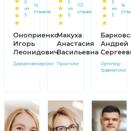
★
★
★
5
5
5
14
113
16
★
★
★
из
из
из
отзывов
отзыва
отзы
★
★
★
5
5
5
★
★
★
Оноприенко
Макуха
Барковс
Игорь
Анастасия
Андрей
Леонидович
Васильевна
Сергеев
Дерматовенеролог
Проктолог
Ортопед-
травматолог