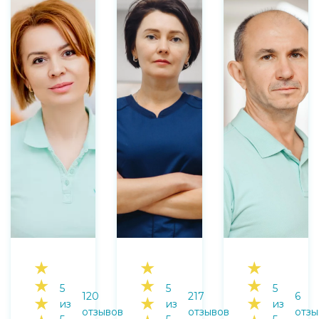
★
★
★
★
★
★
5
5
5
120
217
6
★
★
★
из
из
из
отзывов
отзывов
отзы