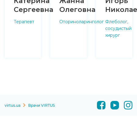
Катерина
Жанна
Игорь
Сергеевна
Олеговна
Николае
Терапевт
Оториноларинголог
Флеболог,
сосудистый
хирург
virtus.ua
Врачи VIRTUS