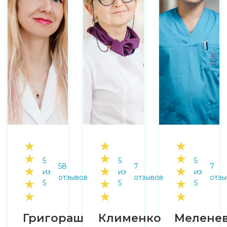
★
★
★
★
★
★
5
5
5
58
7
7
★
★
★
из
из
из
отзывов
отзывов
отзы
★
★
★
5
5
5
★
★
★
Григораш
Клименко
Мелене