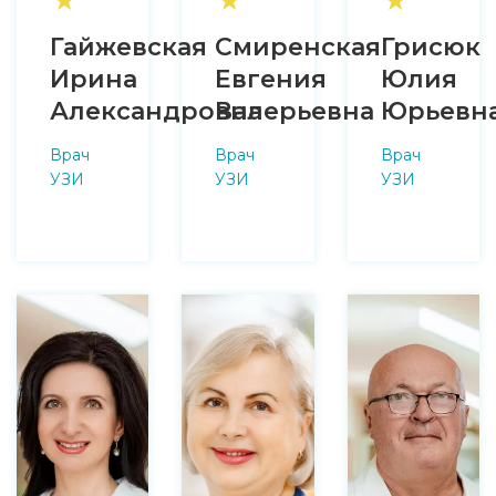
★
★
★
Гайжевская
Смиренская
Грисюк
Ирина
Евгения
Юлия
Александровна
Валерьевна
Юрьевн
Врач
Врач
Врач
УЗИ
УЗИ
УЗИ