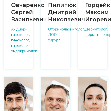
Овчаренко
Пилипюк
Гордейк
Сергей
Дмитрий
Максим
Васильевич
Николаевич
Игореви
Акушер-
Оториноларинголог,
Дерматолог,
гинеколог,
ЛОР-
дерматовенер
гинеколог,
хирург
гинеколог-
эндокринолог