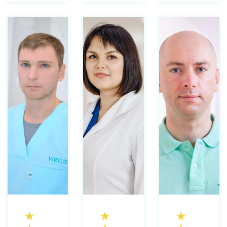
★
★
★