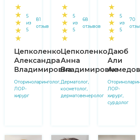
★
★
★
★
★
★
5
5
5
81
68
70
★
★
★
из
из
из
отзыв
отзывов
отзы
★
★
★
5
5
5
★
★
★
Цепколенко
Цепколенко
Даюб
Александра
Анна
Али
Владимировна
Владимировна
Ахмедо
Оториноларинголог,
Дерматолог,
Оториноларин
ЛОР-
косметолог,
ЛОР-
хирург
дерматовенеролог
хирург,
сурдолог