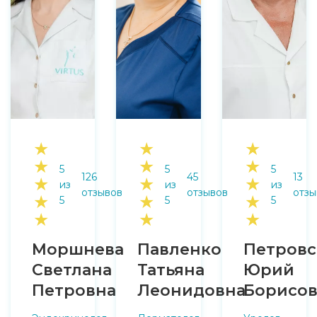
★
★
★
★
★
★
5
5
5
126
45
13
★
★
★
из
из
из
отзывов
отзывов
отзы
★
★
★
5
5
5
★
★
★
Моршнева
Павленко
Петровс
Светлана
Татьяна
Юрий
Петровна
Леонидовна
Борисо