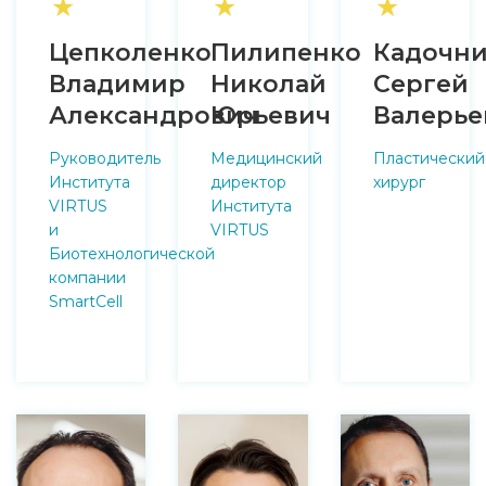
★
★
★
Цепколенко
Пилипенко
Кадочни
Владимир
Николай
Сергей
Александрович
Юрьевич
Валерье
Руководитель
Медицинский
Пластический
Института
директор
хирург
VIRTUS
Института
и
VIRTUS
Биотехнологической
компании
SmartCell