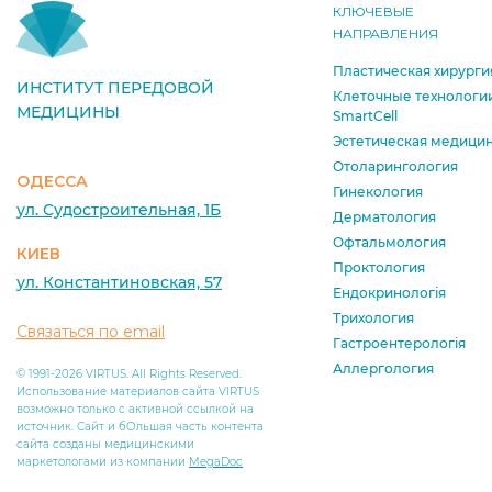
КЛЮЧЕВЫЕ
НАПРАВЛЕНИЯ
Пластическая хирурги
ИНСТИТУТ ПЕРЕДОВОЙ
Клеточные технологи
МЕДИЦИНЫ
SmartCell
Эстетическая медици
Отоларингология
ОДЕССА
Гинекология
ул. Судостроительная, 1Б
Дерматология
Офтальмология
КИЕВ
Проктология
ул. Константиновская, 57
Ендокринологія
Трихология
Связаться по email
Гастроентерологія
Аллергология
© 1991-2026 VIRTUS. All Rights Reserved.
Использование материалов сайта VIRTUS
возможно только с активной ссылкой на
источник. Сайт и бОльшая часть контента
сайта созданы медицинскими
маркетологами из компании
MegaDoc