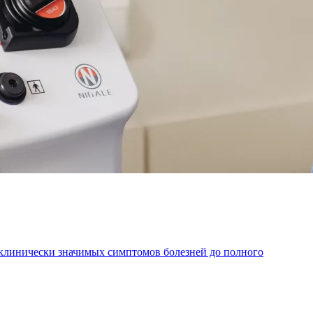
 клинически значимых симптомов болезней до полного