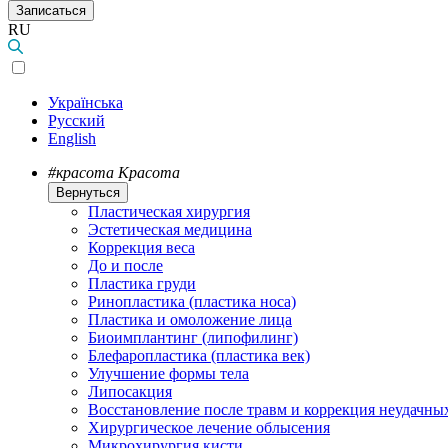
Записаться
RU
Українська
Русский
English
#красота
Красота
Вернуться
Пластическая хирургия
Эстетическая медицина
Коррекция веса
До и после
Пластика груди
Ринопластика (пластика носа)
Пластика и омоложение лица
Биоимплантинг (липофилинг)
Блефаропластика (пластика век)
Улучшение формы тела
Липосакция
Восстановление после травм и коррекция неудачны
Хирургическое лечение облысения
Микрохирургия кисти