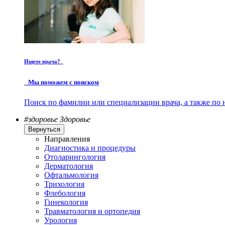
Ищете врача?
Мы поможем с поиском
Поиск по фамилии или специализации врача, а также по 
#здоровье
Здоровье
Вернуться
Направления
Диагностика и процедуры
Отоларингология
Дерматология
Офтальмология
Трихология
Флебология
Гинекология
Травматология и ортопедия
Урология