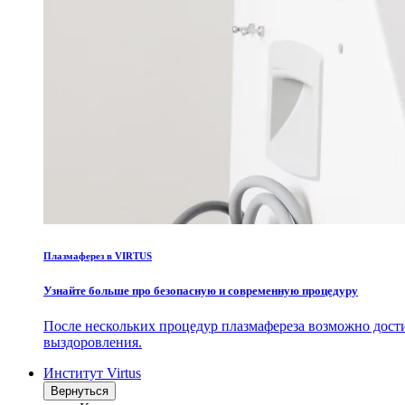
Плазмаферез в VIRTUS
Узнайте больше про безопасную и современную процедуру
После нескольких процедур плазмафереза возможно дост
выздоровления.
Институт Virtus
Вернуться