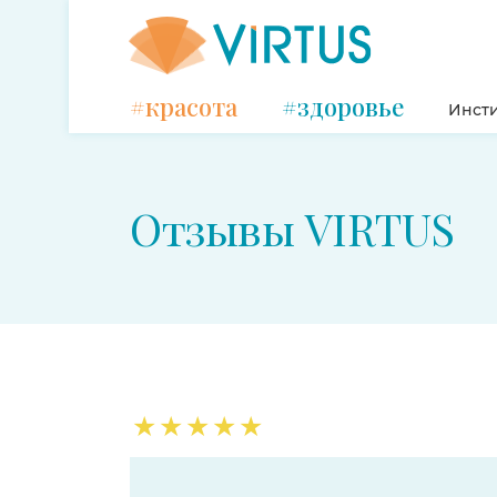
#красота
#здоровье
Инсти
Отзывы VIRTUS
★
★
★
★
★