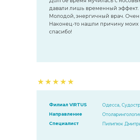
Долгое время мучилась с носовы
давали лишь временный эффект. 
Молодой, энергичный врач. Очен
Наконец-то нашли причину моих 
спасибо!
★
★
★
★
★
Филиал VIRTUS
Одесса, Судостр
Направление
Отоларингологи
Специалист
Пилипюк Дмитр