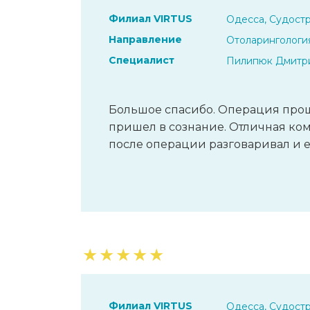
Филиал VIRTUS
Одесса, Судостр
Направление
Отоларингологи
Специалист
Пилипюк Дмитр
Большое спасибо. Операция прош
пришел в сознание. Отличная ком
после операции разговаривал и е
★
★
★
★
★
Филиал VIRTUS
Одесса, Судостр