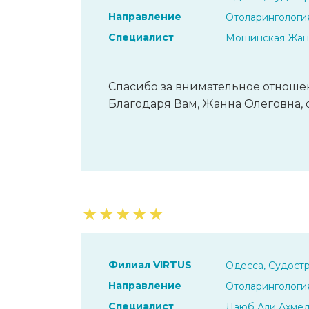
Направление
Отоларингологи
Специалист
Мошинская Жан
Спасибо за внимательное отношен
Благодаря Вам, Жанна Олеговна, ст
★
★
★
★
★
Филиал VIRTUS
Одесса, Судостр
Направление
Отоларингологи
Специалист
Даюб Али Ахме