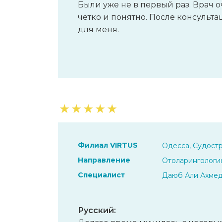
Были уже не в первый раз. Врач о
четко и понятно. После консульта
для меня.
★
★
★
★
★
Филиал VIRTUS
Одесса, Судостр
Направление
Отоларингологи
Специалист
Даюб Али Ахме
Русский: