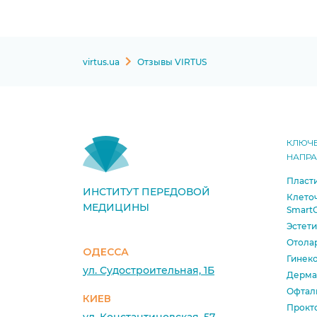
virtus.ua
Отзывы VIRTUS
КЛЮЧ
НАПР
Пласти
ИНСТИТУТ ПЕРЕДОВОЙ
Клето
МЕДИЦИНЫ
SmartC
Эстет
Отола
ОДЕССА
Гинек
ул. Судостроительная, 1Б
Дерма
Офтал
КИЕВ
Прокт