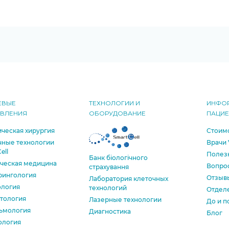
ЕВЫЕ
ТЕХНОЛОГИИ И
ИНФО
АВЛЕНИЯ
ОБОРУДОВАНИЕ
ПАЦИ
ческая хирургия
Стоимо
чные технологии
Врачи 
ell
Полезн
Банк бiологiчного
ическая медицина
Вопрос
страхування
рингология
Отзыв
Лаборатория клеточных
ология
технологий
Отделе
тология
Лазерные технологии
До и п
ьмология
Диагностика
Блог
ология