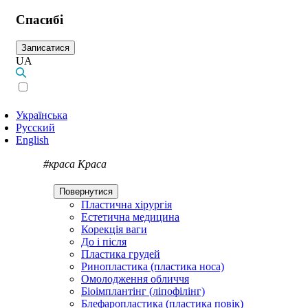
Спасибі
Записатися
UA
Українська
Русский
English
#краса
Краса
Повернутися
Пластична хірургія
Естетична медицина
Корекція ваги
До і після
Пластика грудей
Ринопластика (пластика носа)
Омолодження обличчя
Біоімплантінг (ліпофілінг)
Блефаропластика (пластика повік)