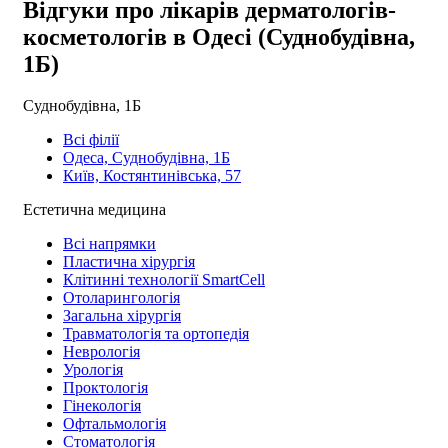
Відгуки про лікарів дерматологів-
косметологів в Одесі (Суднобудівна,
1Б)
Суднобудівна, 1Б
Всі філії
Одеса, Суднобудівна, 1Б
Київ, Костянтинівська, 57
Естетична медицина
Всі напрямки
Пластична хірургія
Клітинні технології SmartCell
Отоларингологія
Загальна хірургія
Травматологія та ортопедія
Неврологія
Урологія
Проктологія
Гінекологія
Офтальмологія
Стоматологія