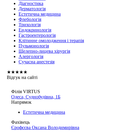
Діагностика
Дерматологія
Естетична медицина
Флебологія
Трихологія
Ендокринологія
Гастроентерологія
Клітинне омолодження і терапія
Пульмонологія
Щелепно-лицева хірургія
Алергологія
Сучасна анестезія
★
★
★
★
★
Відгук на сайті
Філія VIRTUS
Одеса, Суднобудівна, 1Б
Напрямок
Естетична медицина
Фахівець
Єрофєєва Оксана Володимирівна