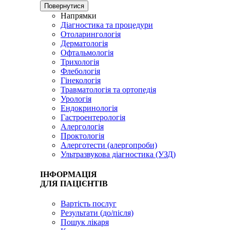
Повернутися
Напрямки
Діагностика та процедури
Отоларингологія
Дерматологія
Офтальмологія
Трихологія
Флебологія
Гінекологія
Травматологія та ортопедія
Урологія
Ендокринологія
Гастроентерологія
Алергологія
Проктологія
Алерготести (алергопроби)
Ультразвукова діагностика (УЗД)
ІНФОРМАЦІЯ
ДЛЯ ПАЦІЄНТІВ
Вартість послуг
Результати (до/після)
Пошук лікаря