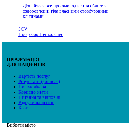
Дізнайтеся все про омолодження обличчя і
оздоровленні тіла власними стовбуровими
клітинами
ЗСУ
Професор Цепколенко
ІНФОРМАЦІЯ
ДЛЯ ПАЦІЄНТІВ
Вартість послуг
Результати (до/після)
Пошук лікаря
Корисно знати
Питання та відповіді
Відгуки пацієнтів
Блог
Вибрати місто