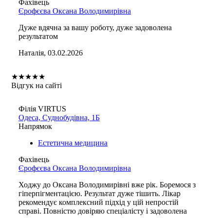
Фахівець
Єрофєєва Оксана Володимирівна
Дуже вдячна за вашу роботу, дуже задоволена
результатом
Наталія, 03.02.2026
★
★
★
★
★
Відгук на сайті
Філія VIRTUS
Одеса, Суднобудівна, 1Б
Напрямок
Естетична медицина
Фахівець
Єрофєєва Оксана Володимирівна
Ходжу до Оксана Володимирівні вже рік. Боремося з
гіперпігментацією. Результат дуже тішить. Лікар
рекомендує комплексний підхід у цій непростій
справі. Повністю довіряю спеціалісту і задоволена