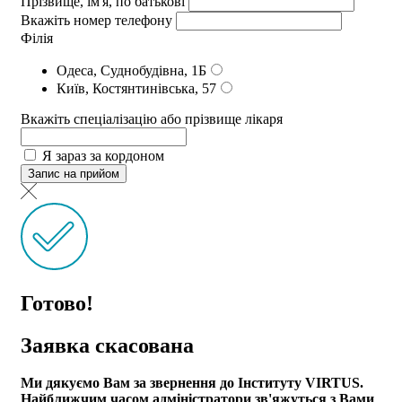
Прізвище, ім'я, по батькові
Вкажіть номер телефону
Філія
Одеса, Суднобудівна, 1Б
Київ, Костянтинівська, 57
Вкажіть спеціалізацію або прізвище лікаря
Я зараз за кордоном
Запис на прийом
Готово!
Заявка скасована
Ми дякуємо Вам за звернення до Інституту VIRTUS.
Найближчим часом адмiнiстратори зв'яжуться з Вами