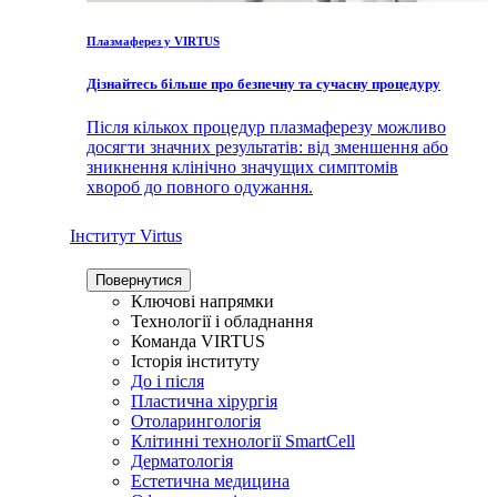
Плазмаферез у VIRTUS
Дізнайтесь більше про безпечну та сучасну процедуру
Після кількох процедур плазмаферезу можливо
досягти значних результатів: від зменшення або
зникнення клінічно значущих симптомів
хвороб до повного одужання.
Інститут Virtus
Повернутися
Ключові напрямки
Технології і обладнання
Команда VIRTUS
Історія інституту
До і після
Пластична хірургія
Отоларингологія
Клітинні технології SmartCell
Дерматологія
Естетична медицина