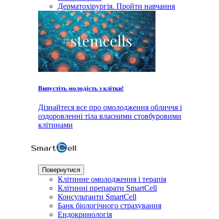
Дерматохірургія. Пройти навчання
Випустіть молодість з клітки!
Дізнайтеся все про омолодження обличчя і
оздоровленні тіла власними стовбуровими
клітинами
Повернутися
Клітинне омолодження і терапія
Клітинні препарати SmartCell
Консультанти SmartCell
Банк бiологiчного страхування
Ендокринологія