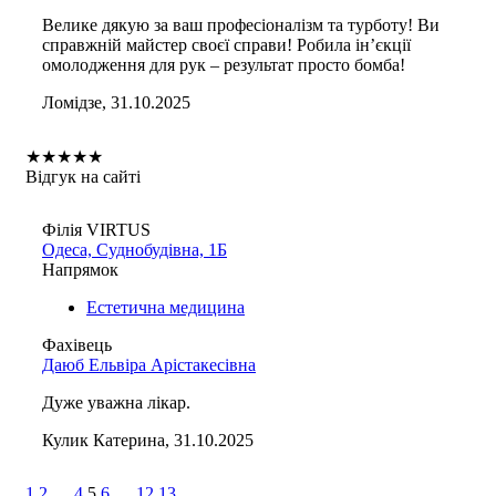
Велике дякую за ваш професіоналізм та турботу! Ви
справжній майстер своєї справи! Робила ін’єкції
омолодження для рук – результат просто бомба!
Ломідзе, 31.10.2025
★
★
★
★
★
Відгук на сайті
Філія VIRTUS
Одеса, Суднобудівна, 1Б
Напрямок
Естетична медицина
Фахівець
Даюб Ельвіра Арістакесівна
Дуже уважна лікар.
Кулик Катерина, 31.10.2025
1
2
…
4
5
6
…
12
13