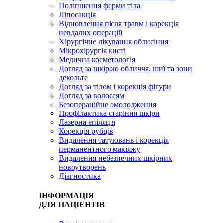
Поліпшення форми тіла
Ліпосакція
Відновлення після травм і корекція
невдалих операцій
Хірургічне лікування облисіння
Мікрохірургія кисті
Медична косметологія
Догляд за шкірою обличчя, шиї та зони
декольте
Догляд за тілом і корекція фігури
Догляд за волоссям
Безопераційне омолодження
Профілактика старіння шкіри
Лазерна епіляція
Корекція рубців
Видалення татуювань і корекція
перманентного макіяжу
Видалення небезпечних шкірних
новоутворень
Діагностика
ІНФОРМАЦІЯ
ДЛЯ ПАЦІЄНТІВ