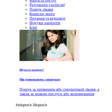
Вартість послуг
Результати (до/після)
Пошук лікаря
Корисно знати
Питання та відповіді
Відгуки пацієнтів
Блог
Шукаєте експерта?
Ми допоможемо з пошуком
Пошук за прізвищем або спеціалізації лікаря, а
також за назвою послуги або захворювання
#здоров'я
Здоров'я