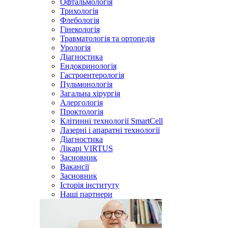
Офтальмологія
Трихологія
Флебологія
Гінекологія
Травматологія та ортопедія
Урологія
Діагностика
Ендокринологія
Гастроентерологія
Пульмонологія
Загальна хірургія
Алергологія
Проктологія
Клітинні технології SmartCell
Лазерні і апаратні технології
Діагностика
Лікарі VIRTUS
Засновник
Вакансії
Засновник
Історія інституту
Наші партнери