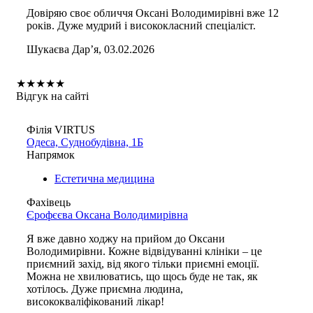
Довіряю своє обличчя Оксані Володимирівні вже 12
років. Дуже мудрий і висококласний спеціаліст.
Шукаєва Дарʼя, 03.02.2026
★
★
★
★
★
Відгук на сайті
Філія VIRTUS
Одеса, Суднобудівна, 1Б
Напрямок
Естетична медицина
Фахівець
Єрофєєва Оксана Володимирівна
Я вже давно ходжу на прийом до Оксани
Володимирівни. Кожне відвідуванні клініки – це
приємний захід, від якого тільки приємні емоції.
Можна не хвилюватись, що щось буде не так, як
хотілось. Дуже приємна людина,
висококваліфікований лікар!