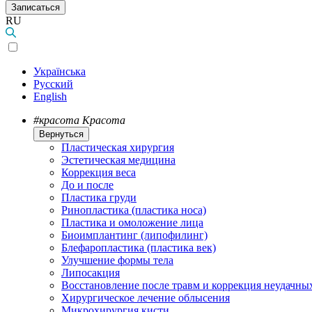
Записаться
RU
Українська
Русский
English
#красота
Красота
Вернуться
Пластическая хирургия
Эстетическая медицина
Коррекция веса
До и после
Пластика груди
Ринопластика (пластика носа)
Пластика и омоложение лица
Биоимплантинг (липофилинг)
Блефаропластика (пластика век)
Улучшение формы тела
Липосакция
Восстановление после травм и коррекция неудачны
Хирургическое лечение облысения
Микрохирургия кисти