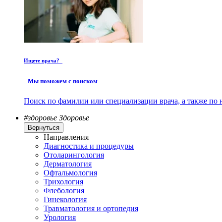
Ищете врача?
Мы поможем с поиском
Поиск по фамилии или специализации врача, а также по 
#здоровье
Здоровье
Вернуться
Направления
Диагностика и процедуры
Отоларингология
Дерматология
Офтальмология
Трихология
Флебология
Гинекология
Травматология и ортопедия
Урология