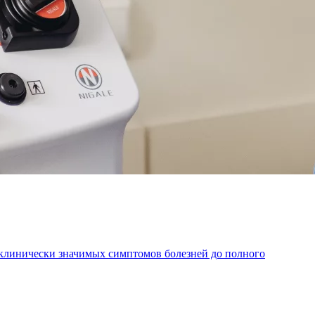
 клинически значимых симптомов болезней до полного