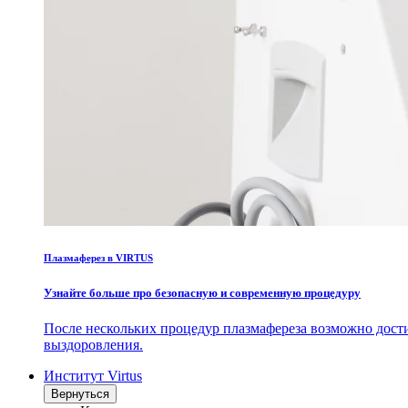
Плазмаферез в VIRTUS
Узнайте больше про безопасную и современную процедуру
После нескольких процедур плазмафереза возможно дост
выздоровления.
Институт Virtus
Вернуться