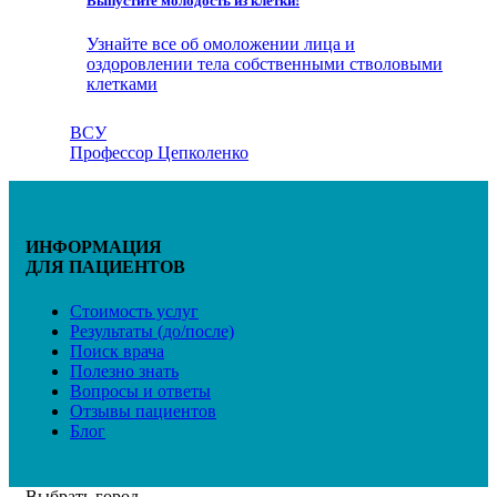
Выпустите молодость из клетки!
Узнайте все об омоложении лица и
оздоровлении тела собственными стволовыми
клетками
ВСУ
Профессор Цепколенко
ИНФОРМАЦИЯ
ДЛЯ ПАЦИЕНТОВ
Стоимость услуг
Результаты (до/после)
Поиск врача
Полезно знать
Вопросы и ответы
Отзывы пациентов
Блог
Выбрать город