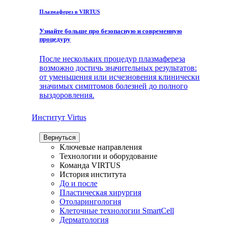
Плазмаферез в VIRTUS
Узнайте больше про безопасную и современную
процедуру
После нескольких процедур плазмафереза
возможно достичь значительных результатов:
от уменьшения или исчезновения клинически
значимых симптомов болезней до полного
выздоровления.
Институт Virtus
Вернуться
Ключевые направления
Технологии и оборудование
Команда VIRTUS
История института
До и после
Пластическая хирургия
Отоларингология
Клеточные технологии SmartCell
Дерматология