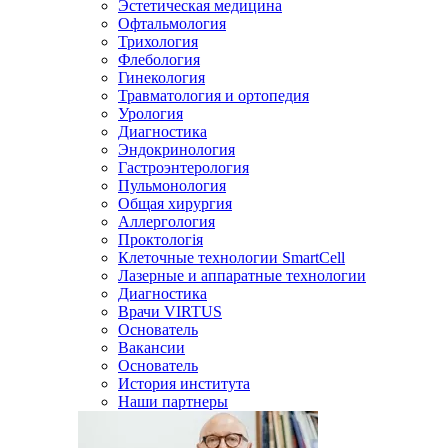
Эстетическая медицина
Офтальмология
Трихология
Флебология
Гинекология
Травматология и ортопедия
Урология
Диагностика
Эндокринология
Гастроэнтерология
Пульмонология
Общая хирургия
Аллергология
Проктологія
Клеточные технологии SmartCell
Лазерные и аппаратные технологии
Диагностика
Врачи VIRTUS
Основатель
Вакансии
Основатель
История института
Наши партнеры