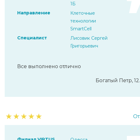
1Б
Направление
Клеточные
технологии
SmartCell
Специалист
Лисовик Сергей
Григорьевич
Все выполнено отлично
Богатый Петр, 12
★
★
★
★
★
От
Филиал VIRTUS
Одесса,