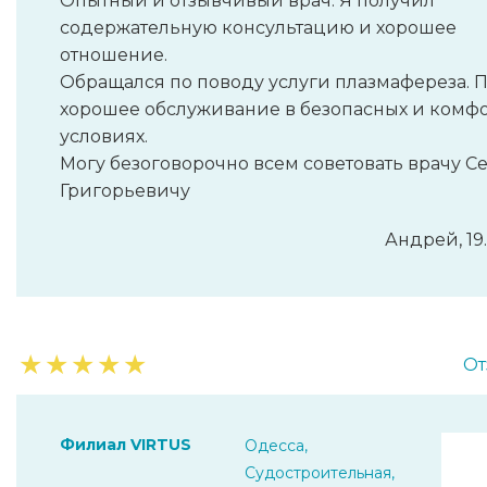
Опытный и отзывчивый врач. Я получил
содержательную консультацию и хорошее
отношение.
Обращался по поводу услуги плазмафереза. 
хорошее обслуживание в безопасных и комф
условиях.
Могу безоговорочно всем советовать врачу С
Григорьевичу
Андрей, 19
★
★
★
★
★
От
Филиал VIRTUS
Одесса,
Судостроительная,