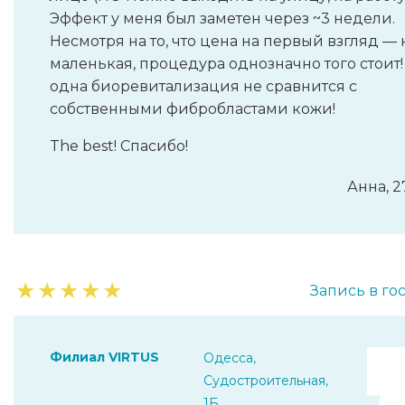
Эффект у меня был заметен через ~3 недели.
Несмотря на то, что цена на первый взгляд — 
маленькая, процедура однозначно того стоит!
одна биоревитализация не сравнится с
собственными фибробластами кожи!
The best! Спасибо!
Анна, 2
★
★
★
★
★
Запись в го
Филиал VIRTUS
Одесса,
Судостроительная,
1Б