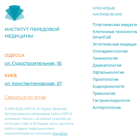
КЛЮЧЕВЫЕ
НАПРАВЛЕНИЯ
Пластическая хирурги
ИНСТИТУТ ПЕРЕДОВОЙ
Клеточные технологи
МЕДИЦИНЫ
SmartCell
Эстетическая медици
Отоларингология
ОДЕССА
Гинекология
ул. Судостроительная, 1Б
Дерматология
Офтальмология
КИЕВ
Проктология
ул. Константиновская, 57
Ендокринологія
Трихология
Связаться по email
Гастроентерологія
Аллергология
© 1991-2026 VIRTUS. All Rights Reserved.
Использование материалов сайта VIRTUS
возможно только с активной ссылкой на
источник. Сайт и бОльшая часть контента
сайта созданы медицинскими
маркетологами из компании
MegaDoc