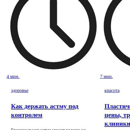
4 мин.
7 мин.
здоровье
красота
Как держать астму под
Пластич
контролем
цены, т
клиник