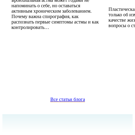
Бронхиальная астма может годами не
напоминать о себе, но оставаться
Пластическа
активным хроническим заболеванием.
только об и
Почему важна спирография, как
качестве жиз
распознать первые симптомы астмы и как
вопросы о с
контролировать…
Все статьи блога