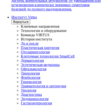
достичь значительных результатов: от уменьшения или
исчезновения клинически значимых симптомов
болезней до полного выздоровления.
Институт Virtus
Вернуться
Ключевые направления
Технологии и оборудование
Команда VIRTUS
История института
До и после
Пластическая хирургия
Отоларингология
Клеточные технологии SmartCell
Дерматология
Эстетическая медицина
Офтальмология
Трихология
Флебология
Гинекология
Травматология и ортопедия
Урология
Диагностика
Эндокринология
Гастроэнтерология