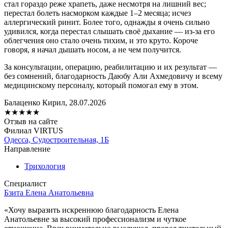
стал гораздо реже храпеть, даже несмотря на лишний вес;
перестал болеть насморком каждые 1–2 месяца; исчез
аллергический ринит. Более того, однажды я очень сильно
удивился, когда перестал слышать своё дыхание — из-за его
облегчения оно стало очень тихим, и это круто. Короче
говоря, я начал дышать носом, а не чем получится.
За консультации, операцию, реабилитацию и их результат —
без сомнений, благодарность Даюбу Али Ахмедовичу и всему
медицинскому персоналу, который помогал ему в этом.
Балаценко Кирил, 28.07.2026
★
★
★
★
★
Отзыв на сайте
Филиал VIRTUS
Одесса, Судостроительная, 1Б
Направление
Трихология
Специалист
Бзита Елена Анатольевна
​«Хочу выразить искреннюю благодарность Елена
Анатольевне за высокий профессионализм и чуткое