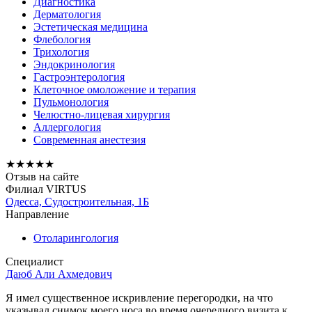
Диагностика
Дерматология
Эстетическая медицина
Флебология
Трихология
Эндокринология
Гастроэнтерология
Клеточное омоложение и терапия
Пульмонология
Челюстно-лицевая хирургия
Аллергология
Современная анестезия
★
★
★
★
★
Отзыв на сайте
Филиал VIRTUS
Одесса, Судостроительная, 1Б
Направление
Отоларингология
Специалист
Даюб Али Ахмедович
Я имел существенное искривление перегородки, на что
указывал снимок моего носа во время очередного визита к