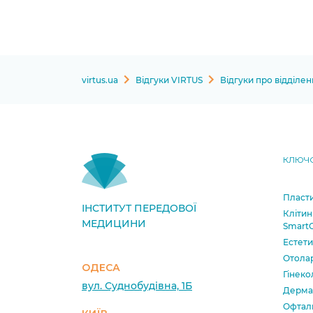
virtus.ua
Відгуки VIRTUS
Відгуки про відділен
КЛЮЧО
Пласти
ІНСТИТУТ ПЕРЕДОВОЇ
Клітин
МЕДИЦИНИ
SmartC
Естет
Отола
ОДЕСА
Гінеко
вул. Суднобудівна, 1Б
Дерма
Офтал