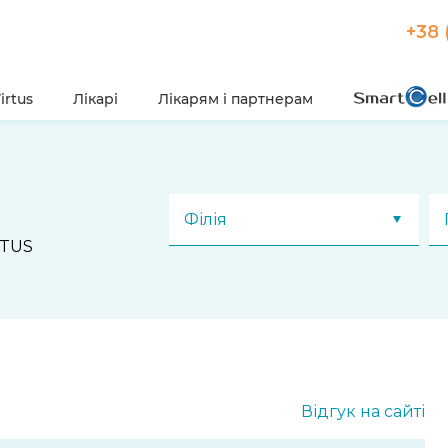
+38 
irtus
Лікарі
Лікарям і партнерам
Філія
RTUS
Відгук на сайті