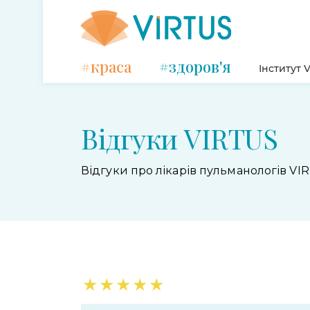
#краса
#здоров'я
Інститут V
Відгуки VIRTUS
Відгуки про лікарів пульманологів VI
★
★
★
★
★