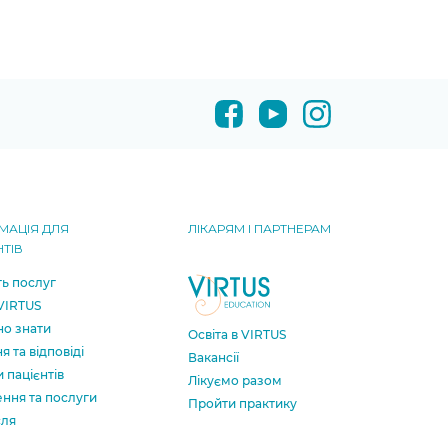
МАЦІЯ ДЛЯ
ЛІКАРЯМ І ПАРТНЕРАМ
НТІВ
ть послуг
 VIRTUS
о знати
Освіта в VIRTUS
я та відповіді
Вакансії
и пацієнтів
Лікуємо разом
ення та послуги
Пройти практику
сля