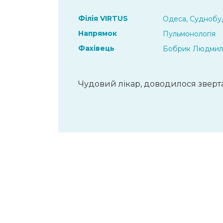
Філія VIRTUS
Одеса, Суднобуд
Напрямок
Пульмонологія
Фахівець
Бобрик Людмила
Чудовий лікар, доводилося звертат