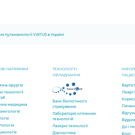
ня пульманології VIRTUS в Україні
ВІ НАПРЯМКИ
ТЕХНОЛОГІЇ І
ІНФОР
ОБЛАДНАННЯ
ПАЦІЄ
чна хірургія
Вартіс
ні технології
Лікарі
ell
Корисн
Банк бiологiчного
ична медицина
Питанн
страхування
рингологія
Відгук
Лабораторія клітинних
логія
технологій
Відділ
тологія
Лазерні технології
До і пі
ьмологія
Діагностика
Блог