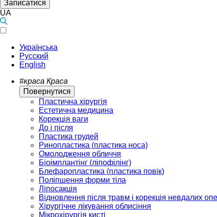
Записатися
UA
Українська
Русский
English
#краса
Краса
Повернутися
Пластична хірургія
Естетична медицина
Корекція ваги
До і після
Пластика грудей
Ринопластика (пластика носа)
Омолодження обличчя
Біоімплантінг (ліпофілінг)
Блефаропластика (пластика повік)
Поліпшення форми тіла
Ліпосакція
Відновлення після травм і корекція невдалих оп
Хірургічне лікування облисіння
Мікрохірургія кисті