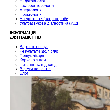
Ендокринологія
Гастроентерологія
Алергологія
Проктологія
Алерготести (алергопроби)
Ультразвукова діагностика (УЗД)
ІНФОРМАЦІЯ
ДЛЯ ПАЦІЄНТІВ
Вартість послуг
Результати (до/після)
Пошук лікаря
Корисно знати
Питання та відповіді
Відгуки пацієнтів
Блог