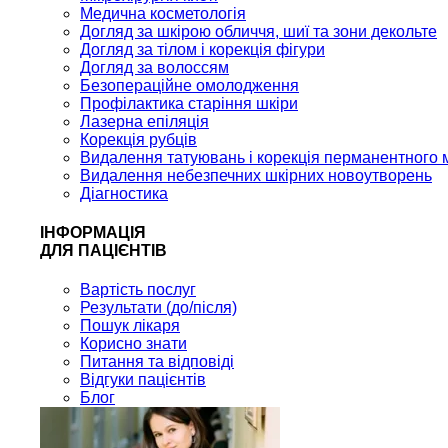
Медична косметологія
Догляд за шкірою обличчя, шиї та зони декольте
Догляд за тілом і корекція фігури
Догляд за волоссям
Безопераційне омолодження
Профілактика старіння шкіри
Лазерна епіляція
Корекція рубців
Видалення татуювань і корекція перманентного 
Видалення небезпечних шкірних новоутворень
Діагностика
ІНФОРМАЦІЯ
ДЛЯ ПАЦІЄНТІВ
Вартість послуг
Результати (до/після)
Пошук лікаря
Корисно знати
Питання та відповіді
Відгуки пацієнтів
Блог