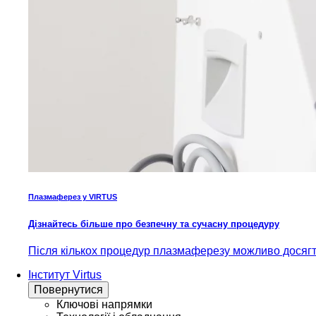
Плазмаферез у VIRTUS
Дізнайтесь більше про безпечну та сучасну процедуру
Після кількох процедур плазмаферезу можливо досягти
Інститут Virtus
Повернутися
Ключові напрямки