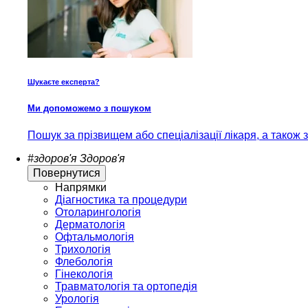
Шукаєте експерта?
Ми допоможемо з пошуком
Пошук за прізвищем або спеціалізації лікаря, а також
#здоров'я
Здоров'я
Повернутися
Напрямки
Діагностика та процедури
Отоларингологія
Дерматологія
Офтальмологія
Трихологія
Флебологія
Гінекологія
Травматологія та ортопедія
Урологія