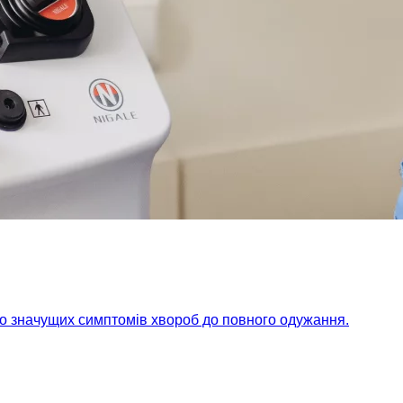
но значущих симптомів хвороб до повного одужання.