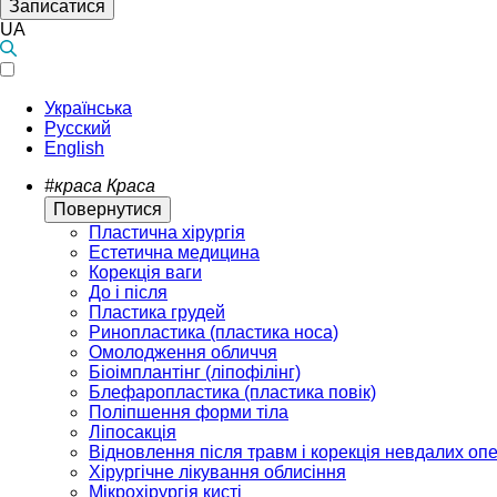
Записатися
UA
Українська
Русский
English
#краса
Краса
Повернутися
Пластична хірургія
Естетична медицина
Корекція ваги
До і після
Пластика грудей
Ринопластика (пластика носа)
Омолодження обличчя
Біоімплантінг (ліпофілінг)
Блефаропластика (пластика повік)
Поліпшення форми тіла
Ліпосакція
Відновлення після травм і корекція невдалих оп
Хірургічне лікування облисіння
Мікрохірургія кисті