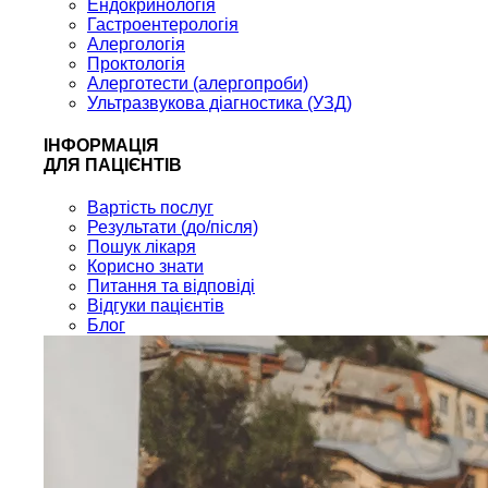
Ендокринологія
Гастроентерологія
Алергологія
Проктологія
Алерготести (алергопроби)
Ультразвукова діагностика (УЗД)
ІНФОРМАЦІЯ
ДЛЯ ПАЦІЄНТІВ
Вартість послуг
Результати (до/після)
Пошук лікаря
Корисно знати
Питання та відповіді
Відгуки пацієнтів
Блог