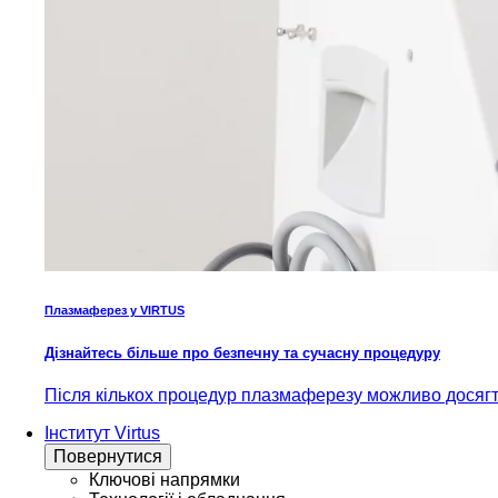
Плазмаферез у VIRTUS
Дізнайтесь більше про безпечну та сучасну процедуру
Після кількох процедур плазмаферезу можливо досягти
Інститут Virtus
Повернутися
Ключові напрямки