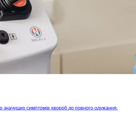
но значущих симптомів хвороб до повного одужання.