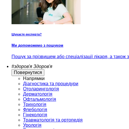
Шукаєте експерта?
Ми допоможемо з пошуком
Пошук за прізвищем або спеціалізації лікаря, а також
#здоров'я
Здоров'я
Повернутися
Напрямки
Діагностика та процедури
Отоларингологія
Дерматологія
Офтальмологія
Трихологія
Флебологія
Гінекологія
Травматологія та ортопедія
Урологія