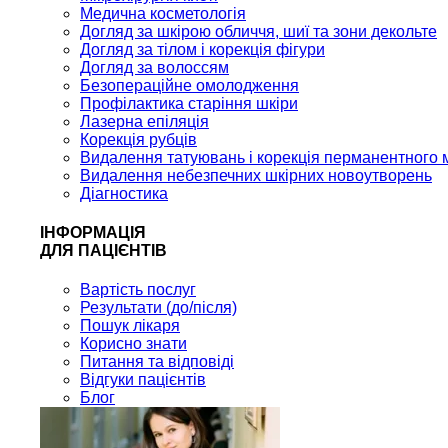
Медична косметологія
Догляд за шкірою обличчя, шиї та зони декольте
Догляд за тілом і корекція фігури
Догляд за волоссям
Безопераційне омолодження
Профілактика старіння шкіри
Лазерна епіляція
Корекція рубців
Видалення татуювань і корекція перманентного 
Видалення небезпечних шкірних новоутворень
Діагностика
ІНФОРМАЦІЯ
ДЛЯ ПАЦІЄНТІВ
Вартість послуг
Результати (до/після)
Пошук лікаря
Корисно знати
Питання та відповіді
Відгуки пацієнтів
Блог