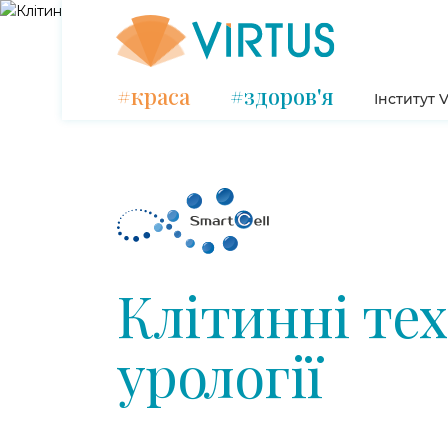
#краса
#здоров'я
Інститут V
Клітинні тех
урології