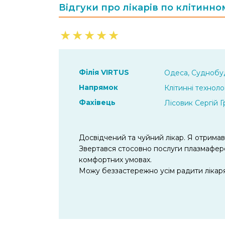
Відгуки про лікарів по клітинн
★
★
★
★
★
Філія VIRTUS
Одеса, Суднобуд
Напрямок
Клітинні технолог
Фахівець
Лісовик Сергій 
Досвідчений та чуйний лікар. Я отримав
Звертався стосовно послуги плазмафере
комфортних умовах.
Можу беззастережно усім радити лікаря