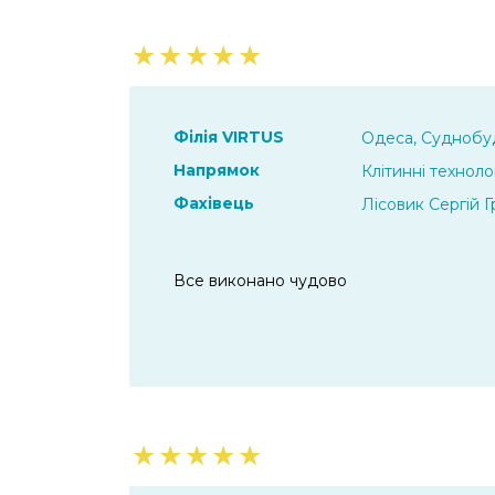
★
★
★
★
★
Філія VIRTUS
Одеса, Суднобуд
Напрямок
Клітинні технолог
Фахівець
Лісовик Сергій 
Все виконано чудово
★
★
★
★
★