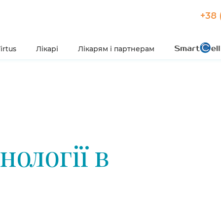
+38 
irtus
Лікарі
Лікарям і партнерам
нології в