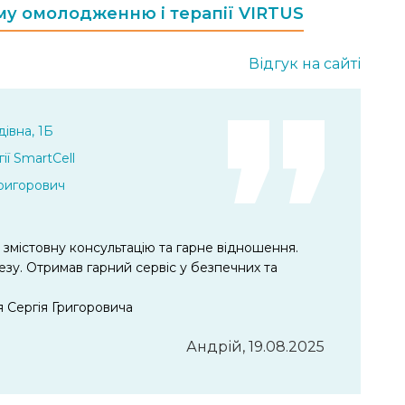
ому омолодженню і терапії VIRTUS
Відгук на сайті
івна, 1Б
ії SmartCell
Григорович
 змістовну консультацію та гарне відношення.
зу. Отримав гарний сервіс у безпечних та
 Сергія Григоровича
Андрій, 19.08.2025