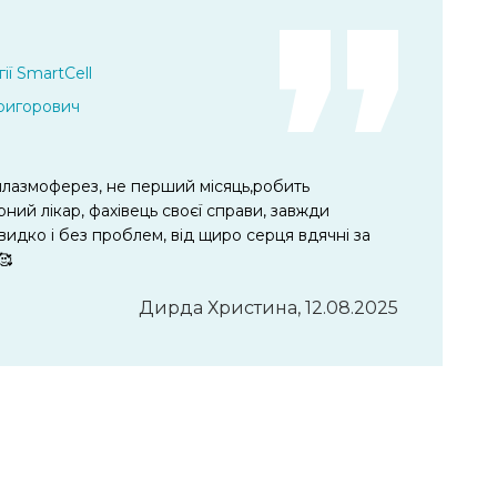
ії SmartCell
Григорович
 плазмоферез, не перший місяць,робить
ний лікар, фахівець своєї справи, завжди
видко і без проблем, від щиро серця вдячні за
🥰
Дирда Христина, 12.08.2025