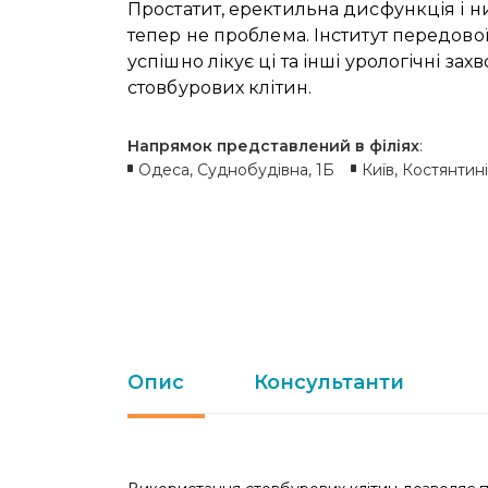
Простатит, еректильна дисфункція і н
тепер не проблема. Інститут передов
успішно лікує ці та інші урологічні з
стовбурових клітин.
Напрямок представлений в філіях
:
Одеса, Суднобудівна, 1Б
Київ, Костянтині
Опис
Консультанти