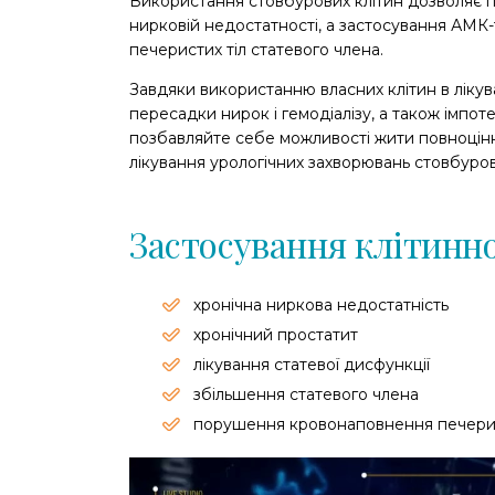
Використання стовбурових клітин дозволяє по
нирковій недостатності, а застосування АМК
печеристих тіл статевого члена.
Завдяки використанню власних клітин в лікув
пересадки нирок і гемодіалізу, а також імпот
позбавляйте себе можливості жити повноцінн
лікування урологічних захворювань стовбуро
Застосування клітинно
хронічна ниркова недостатність
хронічний простатит
лікування статевої дисфункції
збільшення статевого члена
порушення кровонаповнення печерис