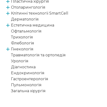
Пластична хірургія
Отоларингологія
Клітинні технології SmartCell
Дерматологія
Естетична медицина
Офтальмологія
Трихологія
Флебологія
Гінекологія
Травматологія та ортопедія
Урологія
Діагностика
Ендокринологія
Гастроентерологія
Пульмонологія
Загальна хірургія