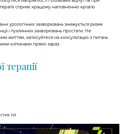
збутися набряклості і больових відчуттів при
-терапії сприяє кращому наповненню кров’ю
анні урологічних захворювань знижується ризик
енції і пухлинних захворювань простати. Не
им життям, записуйтеся на консультацію з питань
вими клітинами прямо зараз.
ї терапії
тих тіл