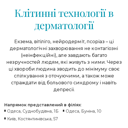
Клітинні технології в
дерматології
Екзема, вітіліго, нейродерміт, псоріаз – ці
дерматологічні захворювання не контагіозні
(неінфекційні), але завдають багато
незручностей людям, які живуть з ними. Через
ці хвороби людина зводить до мінімуму своє
спілкування з оточуючими, а також може
страждати від больового синдрому і навіть
депресії.
Напрямок представлений в філіях
:
Одеса, Суднобудівна, 1Б
Одеса, Буніна, 10
Київ, Костянтинівська, 57