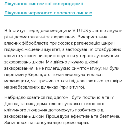
Лікування системної склеродермії
Лікування червоного плоского лишаю
В Інституті передової медицини VIRTUS успішно лікують
різні дерматологічні захворювання. Використання
власних фібробластів прискорює регенерацію шкіри і
підвищує місцевий імунітет, а застосування стовбурових
клітин з успіхом використовується у терапії аутоімунних
захворювань шкіри. Ми дійсно лікуємо шкірні
захворювання, а не полегшуємо симптоматику: ми були
першими у Європі, хто почав вирощувати власні
меланоцити, які приживаються і відновлюють колір шкіри
на знебарвлених ділянках (при вітіліго).
Набридло ховатися під одягом і бути постійно в тіні?
Досвід наших дерматологів і унікальні технології
клітинного лікування допоможуть позбутися від
захворювань шкіри. Процедура ефективна та безпечна.
Запишіться на консультацію прямо зараз.