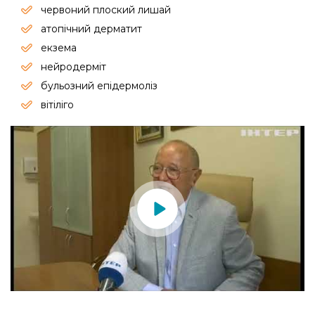
червоний плоский лишай
атопічний дерматит
екзема
нейродерміт
бульозний епідермоліз
вітіліго