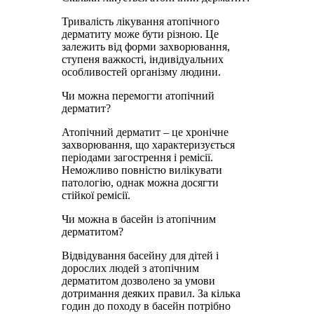
Тривалість лікування атопічного
дерматиту може бути різною. Це
залежить від форми захворювання,
ступеня важкості, індивідуальних
особливостей організму людини.
Чи можна перемогти атопічний
дерматит?
Атопічний дерматит – це хронічне
захворювання, що характеризується
періодами загострення і ремісії.
Неможливо повністю вилікувати
патологію, однак можна досягти
стійкої ремісії.
Чи можна в басейн із атопічним
дерматитом?
Відвідування басейну для дітей і
дорослих людей з атопічним
дерматитом дозволено за умови
дотримання деяких правил. За кілька
годин до походу в басейн потрібно