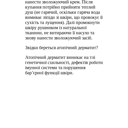
нанести зволожуючий крем. Після
купання потрібно прийняти теплий
душ (не гарячий, оскільки гаряча вода
вимиває ліпіди зі шкіри, що провокує її
сухість та лущення). Далі промокнути
шкіру рушником із натуральної
тканини, не витираючи її насухо та
знову нанести зволожуючий засіб.
Звідки береться атопічний дерматит?
Атопічний дерматит виникає на тлі
генетичної схильності, дефектів роботи
імунної системи та порушення
бар’єрної функції шкіри.
Хочете
побачити
приклади
До і