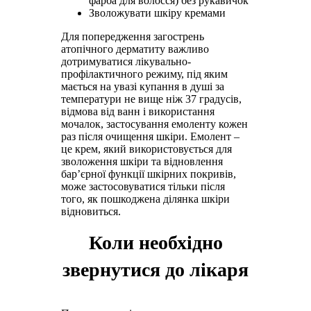
фарба для волосся) без рукавичок
Зволожувати шкіру кремами
Для попередження загострень
атопічного дерматиту важливо
дотримуватися лікувально-
профілактичного режиму, під яким
мається на увазі купання в душі за
температури не вище ніж 37 градусів,
відмова від ванн і використання
мочалок, застосування емоленту кожен
раз після очищення шкіри. Емолент –
це крем, який використовується для
зволоження шкіри та відновлення
бар’єрної функції шкірних покривів,
може застосовуватися тільки після
того, як пошкоджена ділянка шкіри
відновиться.
Коли необхідно
звернутися до лікаря