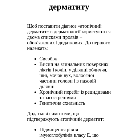
дерматиту
Щоб поставити діагноз «атопічний
дерматит» в дерматології користуються
двома списками проявів –
обов’язкових і додаткових. До першого
належать:
Свербіж
Висип на згинальних поверхнях
ліктів і колін, у ділянці обличчя,
шиї, мочок вух, волосяної
частини голови і в паховій
ділянці
Хронічний перебіг із рецидивами
та загостреннями
Генетична схильність
Додаткові симптоми, що
підтверджують атопічний дерматит:
Підвищення рівня
імуноглобулінів класу Е, що