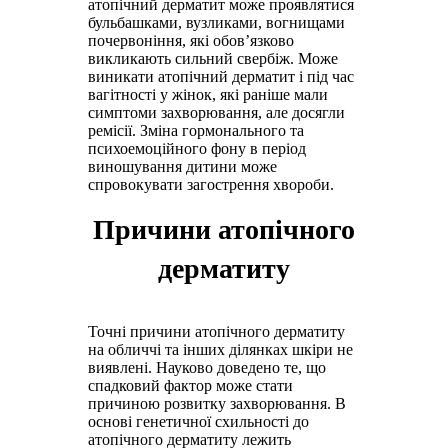
атопічний дерматит може проявлятися
бульбашками, вузликами, вогнищами
почервоніння, які обов’язково
викликають сильний свербіж. Може
виникати атопічний дерматит і під час
вагітності у жінок, які раніше мали
симптоми захворювання, але досягли
ремісії. Зміна гормонального та
психоемоційного фону в період
виношування дитини може
спровокувати загострення хвороби.
Причини атопічного
дерматиту
Точні причини атопічного дерматиту
на обличчі та інших ділянках шкіри не
виявлені. Науково доведено те, що
спадковий фактор може стати
причиною розвитку захворювання. В
основі генетичної схильності до
атопічного дерматиту лежить