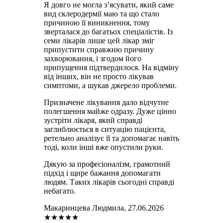
Я довго не могла з’ясувати, який саме
вид склеродермії маю та що стало
причиною її виникнення, тому
зверталася до багатьох спеціалістів. Із
семи лікарів лише цей лікар зміг
припустити справжню причину
захворювання, і згодом його
припущення підтвердилося. На відміну
від інших, він не просто лікував
симптоми, а шукав джерело проблеми.
Призначене лікування дало відчутне
полегшення майже одразу. Дуже цінно
зустріти лікаря, який справді
заглиблюється в ситуацію пацієнта,
ретельно аналізує її та допомагає навіть
тоді, коли інші вже опустили руки.
Дякую за професіоналізм, грамотний
підхід і щире бажання допомагати
людям. Таких лікарів сьогодні справді
небагато.
Макаринцева Людмила, 27.06.2026
★
★
★
★
★