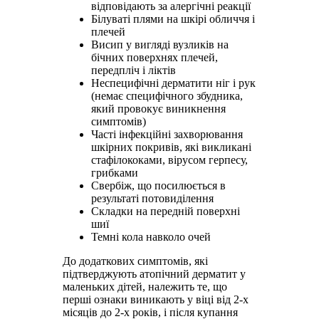
відповідають за алергічні реакції
Білуваті плями на шкірі обличчя і
плечей
Висип у вигляді вузликів на
бічних поверхнях плечей,
передпліч і ліктів
Неспецифічні дерматити ніг і рук
(немає специфічного збудника,
який провокує виникнення
симптомів)
Часті інфекційні захворювання
шкірних покривів, які викликані
стафілококами, вірусом герпесу,
грибками
Свербіж, що посилюється в
результаті потовиділення
Складки на передній поверхні
шиї
Темні кола навколо очей
До додаткових симптомів, які
підтверджують атопічний дерматит у
маленьких дітей, належить те, що
перші ознаки виникають у віці від 2-х
місяців до 2-х років, і після купання