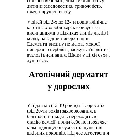
сильно сверблять, чим викликають у
дитини занепокоєння, тривожність,
плач, порушення сну.
У дітей від 2-х до 12-ти років клінічна
картина хвороби характеризується
висипаннями в ділянках згинів ліктів і
колін, на задній поверхні шиї.
Елементи висипу не мають мокрої
поверхні, сверблять, можуть з’являтися
вузлові висипання. Шкіра у дітей суха і
лущиться.
Атопічний дерматит
у дорослих
У підлітків (12-19 років) і в дорослих
(від 20-ти років) захворювання, в
більшості випадків, переходить в
стадію ремісії, нічим себе не проявляє,
крім підвищеної сухості та лущення
шкірних покривів. Під час загострення