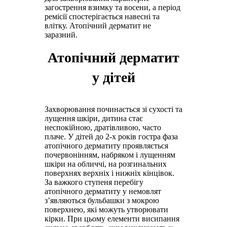
загострення взимку та восени, а період
ремісії спостерігається навесні та
влітку. Атопічний дерматит не
заразний.
Атопічний дерматит
у дітей
Захворювання починається зі сухості та
лущення шкіри, дитина стає
неспокійною, дратівливою, часто
плаче. У дітей до 2-х років гостра фаза
атопічного дерматиту проявляється
почервонінням, набряком і лущенням
шкіри на обличчі, на розгинальних
поверхнях верхніх і нижніх кінцівок.
За важкого ступеня перебігу
атопічного дерматиту у немовлят
з’являються бульбашки з мокрою
поверхнею, які можуть утворювати
кірки. При цьому елементи висипання