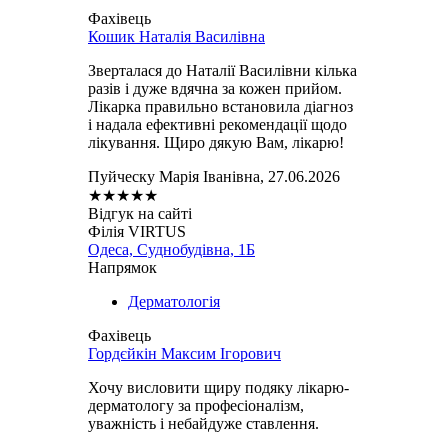
Фахівець
Кошик Наталія Василівна
Зверталася до Наталії Василівни кілька
разів і дуже вдячна за кожен прийом.
Лікарка правильно встановила діагноз
і надала ефективні рекомендації щодо
лікування. Щиро дякую Вам, лікарю!
Пуйческу Марія Іванівна, 27.06.2026
★
★
★
★
★
Відгук на сайті
Філія VIRTUS
Одеса, Суднобудівна, 1Б
Напрямок
Дерматологія
Фахівець
Гордєйкін Максим Ігорович
Хочу висловити щиру подяку лікарю-
дерматологу за професіоналізм,
уважність і небайдуже ставлення.