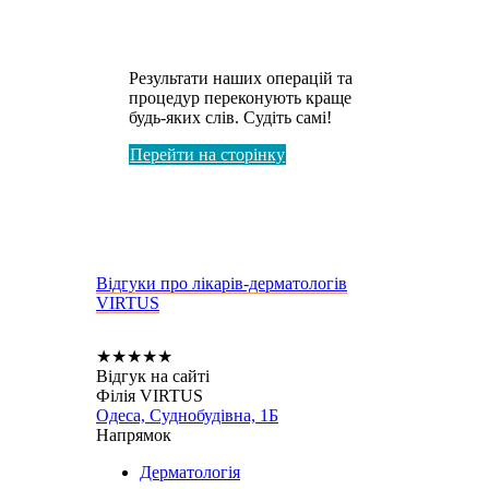
Після?
Результати наших операцій та
процедур переконують краще
будь-яких слів. Судіть самі!
Перейти на сторінку
Відгуки про лікарів-дерматологів
VIRTUS
★
★
★
★
★
Відгук на сайті
Філія VIRTUS
Одеса, Суднобудівна, 1Б
Напрямок
Дерматологія