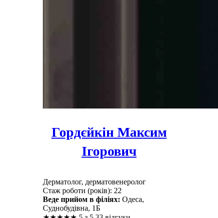
Гордєйкін Максим
Ігорович
Дерматолог, дерматовенеролог
Стаж роботи (років): 22
Веде прийом в філіях:
Одеса,
Суднобудівна, 1Б
★
★
★
★
★
5 з 5
33 відгуки