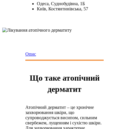
Одеса, Суднобудівна, 1Б
Київ, Костянтинівська, 57
Опис
Діагностика 
Що таке атопічний
дерматит
Атопічний дерматит – це хронічне
захворювання шкіри, що
супроводжується висипом, сильним
свербежем, лущенням і сухістю шкіри.
Для захворювання характерне