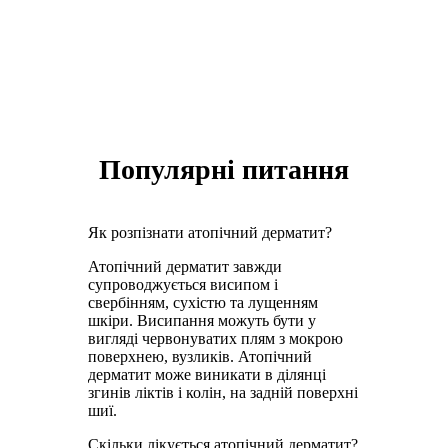
Популярні питання
Як розпізнати атопічний дерматит?
Атопічний дерматит завжди
супроводжується висипом і
свербінням, сухістю та лущенням
шкіри. Висипання можуть бути у
вигляді червонуватих плям з мокрою
поверхнею, вузликів. Атопічний
дерматит може виникати в ділянці
згинів ліктів і колін, на задній поверхні
шиї.
Скільки лікується атопічний дерматит?