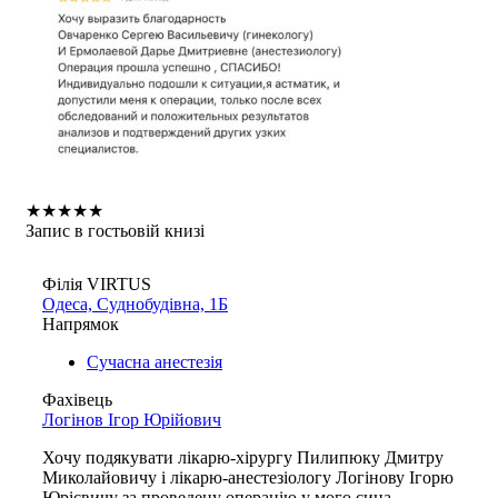
★
★
★
★
★
Запис в гостьовій книзі
Філія VIRTUS
Одеса, Суднобудівна, 1Б
Напрямок
Сучасна анестезія
Фахівець
Логінов Ігор Юрійович
Хочу подякувати лікарю-хірургу Пилипюку Дмитру
Миколайовичу і лікарю-анестезіологу Логінову Ігорю
Юрієвичу за проведену операцію у мого сина