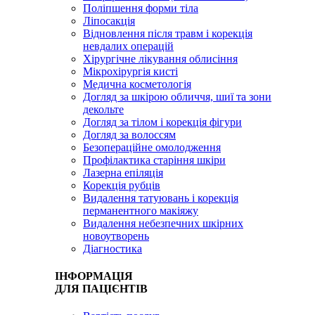
Поліпшення форми тіла
Ліпосакція
Відновлення після травм і корекція
невдалих операцій
Хірургічне лікування облисіння
Мікрохірургія кисті
Медична косметологія
Догляд за шкірою обличчя, шиї та зони
декольте
Догляд за тілом і корекція фігури
Догляд за волоссям
Безопераційне омолодження
Профілактика старіння шкіри
Лазерна епіляція
Корекція рубців
Видалення татуювань і корекція
перманентного макіяжу
Видалення небезпечних шкірних
новоутворень
Діагностика
ІНФОРМАЦІЯ
ДЛЯ ПАЦІЄНТІВ