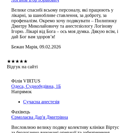
Велике спасибі всьому персоналу, які працюють у
лікарні, за шанобливе ставлення, за доброту, за
профеналізм. Окремо хочу подякувати – Пилипюку
Дмитру Миколайовичу та анестезіологу Логінову
Ігорю. Лікарі від Бога – ось моя думка. Дякую всім, і
дай Бог вам здоров’я!
Бежан Марія, 09.02.2026
★
★
★
★
★
Відгук на сайті
Філія VIRTUS
Одеса, Суднобудівна, 1Б
Напрямок
Сучасна анестезія
Фахівець
Єрмолаєва Дар'я Дмитрівна
Висловлюю велику подяку колективу клініки Віртус
за бездоганно виконані операції та забезпечення