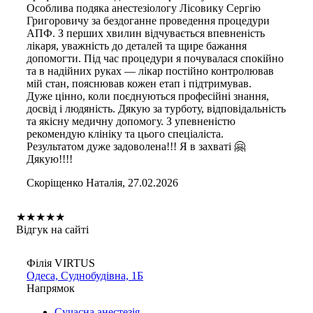
Особлива подяка анестезіологу Лісовику Сергію
Григоровичу за бездоганне проведення процедури
АПФ. З перших хвилин відчувається впевненість
лікаря, уважність до деталей та щире бажання
допомогти. Під час процедури я почувалася спокійно
та в надійних руках — лікар постійно контролював
мій стан, пояснював кожен етап і підтримував.
Дуже цінно, коли поєднуються професійні знання,
досвід і людяність. Дякую за турботу, відповідальність
та якісну медичну допомогу. З упевненістю
рекомендую клініку та цього спеціаліста.
Результатом дуже задоволена!!! Я в захваті 🤗
Дякую!!!!
Скоріщенко Наталія, 27.02.2026
★
★
★
★
★
Відгук на сайті
Філія VIRTUS
Одеса, Суднобудівна, 1Б
Напрямок
Сучасна анестезія