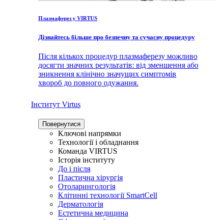
Плазмаферез у VIRTUS
Дізнайтесь більше про безпечну та сучасну процедуру
Після кількох процедур плазмаферезу можливо
досягти значних результатів: від зменшення або
зникнення клінічно значущих симптомів
хвороб до повного одужання.
Інститут Virtus
Повернутися
Ключові напрямки
Технології і обладнання
Команда VIRTUS
Історія інституту
До і після
Пластична хірургія
Отоларингологія
Клітинні технології SmartCell
Дерматологія
Естетична медицина