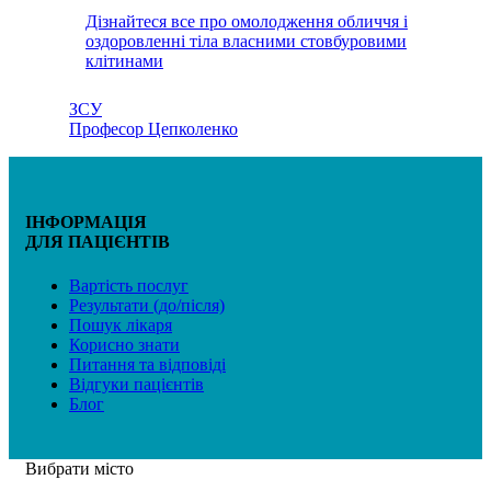
Дізнайтеся все про омолодження обличчя і
оздоровленні тіла власними стовбуровими
клітинами
ЗСУ
Професор Цепколенко
ІНФОРМАЦІЯ
ДЛЯ ПАЦІЄНТІВ
Вартість послуг
Результати (до/після)
Пошук лікаря
Корисно знати
Питання та відповіді
Відгуки пацієнтів
Блог
Вибрати місто