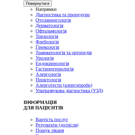
Повернутися
Напрямки
Діагностика та процедури
Отоларингологія
Дерматологія
Офтальмологія
Трихологія
Флебологія
Гінекологія
Травматологія та ортопедія
Урологія
Ендокринологія
Гастроентерологія
Алергологія
Проктологія
Алерготести (алергопроби)
Ультразвукова діагностика (УЗД)
ІНФОРМАЦІЯ
ДЛЯ ПАЦІЄНТІВ
Вартість послуг
Результати (до/після)
Пошук лікаря