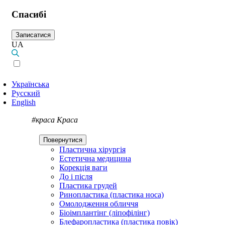
Спасибі
Записатися
UA
Українська
Русский
English
#краса
Краса
Повернутися
Пластична хірургія
Естетична медицина
Корекція ваги
До і після
Пластика грудей
Ринопластика (пластика носа)
Омолодження обличчя
Біоімплантінг (ліпофілінг)
Блефаропластика (пластика повік)