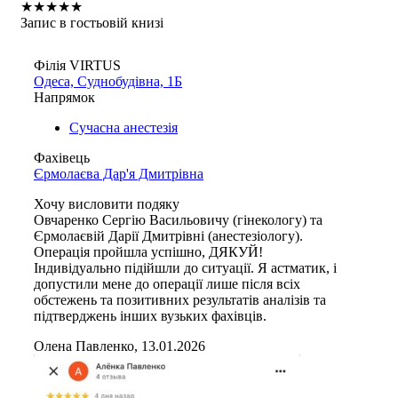
★
★
★
★
★
Запис в гостьовій книзі
Філія VIRTUS
Одеса, Суднобудівна, 1Б
Напрямок
Сучасна анестезія
Фахівець
Єрмолаєва Дар'я Дмитрівна
Хочу висловити подяку
Овчаренко Сергію Васильовичу (гінекологу) та
Єрмолаєвій Дарії Дмитрівні (анестезіологу).
Операція пройшла успішно, ДЯКУЙ!
Індивідуально підійшли до ситуації. Я астматик, і
допустили мене до операції лише після всіх
обстежень та позитивних результатів аналізів та
підтверджень інших вузьких фахівців.
Олена Павленко, 13.01.2026