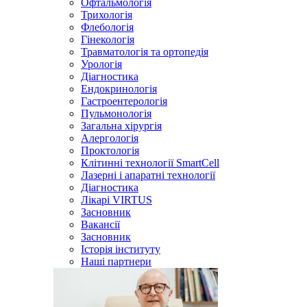
Офтальмологія
Трихологія
Флебологія
Гінекологія
Травматологія та ортопедія
Урологія
Діагностика
Ендокринологія
Гастроентерологія
Пульмонологія
Загальна хірургія
Алергологія
Проктологія
Клітинні технології SmartCell
Лазерні і апаратні технології
Діагностика
Лікарі VIRTUS
Засновник
Вакансії
Засновник
Історія інституту
Наші партнери