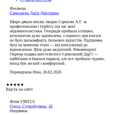
Фахівець
Єрмолаєва Дар'я Дмитрівна
Щиро дякую моєму лікарю Саркісян А.Г. за
професіоналізм і турботу під час моєї
абдомінопластики. Операція пройшла успішно,
результатом дуже задоволена, з першого дня взагалі
не було дискомфорту, больових відчуттів. Підтримка
була на кожному етапі — від консультації до
відновлення. Шов дуже акуратний. Рекомендую!
Окрема подяка анестезіологу Єрмолаєвій Дарʼї —
найбільше я боялася наркозу, але все пройшло чудово,
вихід був легкий і комфортний.
Переверзєва Ніна, 26.02.2026
★
★
★
★
★
Відгук на сайті
Філія VIRTUS
Одеса, Суднобудівна, 1Б
Напрямок