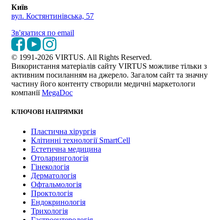
Київ
вул. Костянтинівська, 57
Зв'язатися по email
© 1991-2026 VIRTUS. All Rights Reserved.
Використання матеріалів сайту VIRTUS можливе тільки з
активним посиланням на джерело. Загалом сайт та значну
частину його контенту створили медичні маркетологи
компанії
MegaDoc
КЛЮЧОВІ НАПРЯМКИ
Пластична хірургія
Клітинні технології SmartCell
Естетична медицина
Отоларингологія
Гінекологія
Дерматологія
Офтальмологія
Проктологія
Ендокринологія
Трихологія
Гастроентерологія