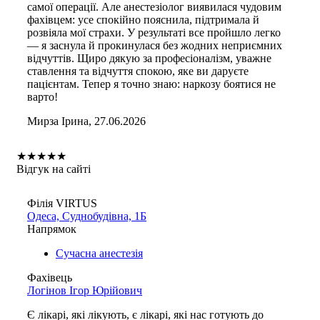
самої операції. Але анестезіолог виявилася чудовим
фахівцем: усе спокійно пояснила, підтримала й
розвіяла мої страхи. У результаті все пройшло легко
— я заснула й прокинулася без жодних неприємних
відчуттів. Щиро дякую за професіоналізм, уважне
ставлення та відчуття спокою, яке ви даруєте
пацієнтам. Тепер я точно знаю: наркозу боятися не
варто!
Мирза Ірина, 27.06.2026
★
★
★
★
★
Відгук на сайті
Філія VIRTUS
Одеса, Суднобудівна, 1Б
Напрямок
Сучасна анестезія
Фахівець
Логінов Ігор Юрійович
Є лікарі, які лікують, є лікарі, які нас готують до