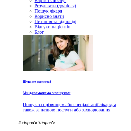
Вартість послуг
Результати (до/після)
Пошук лікаря
Корисно знати
Питання та відповіді
Відгуки пацієнтів
Блог
Шукаєте експерта?
Ми допоможемо з пошуком
Пошук за прізвищем або спеціалізації лікаря, а
також за назвою послуги або захворювання
#здоров'я
Здоров'я