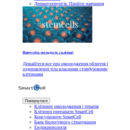
Дерматохірургія. Пройти навчання
Випустіть молодість з клітки!
Дізнайтеся все про омолодження обличчя і
оздоровленні тіла власними стовбуровими
клітинами
Повернутися
Клітинне омолодження і терапія
Клітинні препарати SmartCell
Консультанти SmartCell
Банк бiологiчного страхування
Ендокринологія