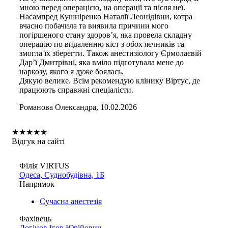
мною перед операцією, на операції та після неї.
Насампред Кушніренко Наталії Леонідівни, котра
вчасно побачила та виявила причини мого
погіршеного стану здоров’я, яка провела складну
операцію по видаленню кіст з обох яєчників та
змогла їх зберегти. Також анестизіологу Єрмолаєвій
Дар’ї Дмитрівні, яка вміло підготувала мене до
наркозу, якого я дуже боялась.
Дякую велике. Всім рекомендую клінику Віртус, де
працюють справжні спеціалісти.
Романова Олександра, 10.02.2026
★
★
★
★
★
Відгук на сайті
Філія VIRTUS
Одеса, Суднобудівна, 1Б
Напрямок
Сучасна анестезія
Фахівець
Логінов Ігор Юрійович