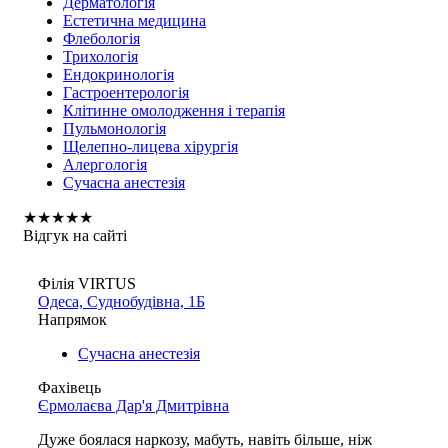
Дерматологія
Естетична медицина
Флебологія
Трихологія
Ендокринологія
Гастроентерологія
Клітинне омолодження і терапія
Пульмонологія
Щелепно-лицева хірургія
Алергологія
Сучасна анестезія
★
★
★
★
★
Відгук на сайті
Філія VIRTUS
Одеса, Суднобудівна, 1Б
Напрямок
Сучасна анестезія
Фахівець
Єрмолаєва Дар'я Дмитрівна
Дуже боялася наркозу, мабуть, навіть більше, ніж