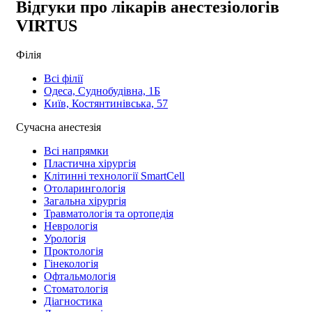
Відгуки про лікарів анестезіологів
VIRTUS
Філія
Всі філії
Одеса, Суднобудівна, 1Б
Київ, Костянтинівська, 57
Сучасна анестезія
Всі напрямки
Пластична хірургія
Клітинні технології SmartCell
Отоларингологія
Загальна хірургія
Травматологія та ортопедія
Неврологія
Урологія
Проктологія
Гінекологія
Офтальмологія
Стоматологія
Діагностика