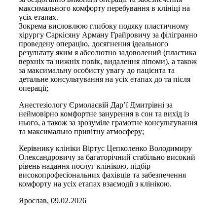
максимального комфорту перебування в клініці на
усіх етапах.
Зокрема висловлюю глибоку подяку пластичному
хірургу Саркісяну Арману Грайровичу за філігранно
проведену операцію, досягнення ідеального
результату яким я абсолютно задоволений (пластика
верхніх та нижніх повік, видалення ліпоми), а також
за максимальну особисту увагу до пацієнта та
детальне консультування на усіх етапах до та після
операції;
Анестезіологу Єрмолаєвій Дарʼї Дмитрівні за
неймовірно комфортне занурення в сон та вихід із
нього, а також за зрозуміле грамотне консультування
та максимально привітну атмосферу;
Керівнику клініки Віртус Цепколенко Володимиру
Олександровичу за багаторічний стабільно високий
рівень надання послуг клінікою, підбір
високопрофесіональних фахівців та забезпечення
комфорту на усіх етапах взаємодії з клінікою.
Ярослав, 09.02.2026