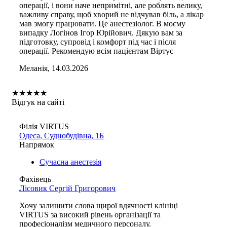
операції, і вони наче непримітні, але роблять велику,
важливу справу, щоб хворий не відчував біль, а лікар
мав змогу працювати. Це анестезіолог. В моєму
випадку Логінов Ігор Юрійович. Дякую вам за
підготовку, супровід і комфорт під час і після
операції. Рекомендую всім пацієнтам Віртус
Меланія, 14.03.2026
★
★
★
★
★
Відгук на сайті
Філія VIRTUS
Одеса, Суднобудівна, 1Б
Напрямок
Сучасна анестезія
Фахівець
Лісовик Сергій Григорович
Хочу залишити слова щирої вдячності клініці
VIRTUS за високий рівень організації та
професіоналізм медичного персоналу.