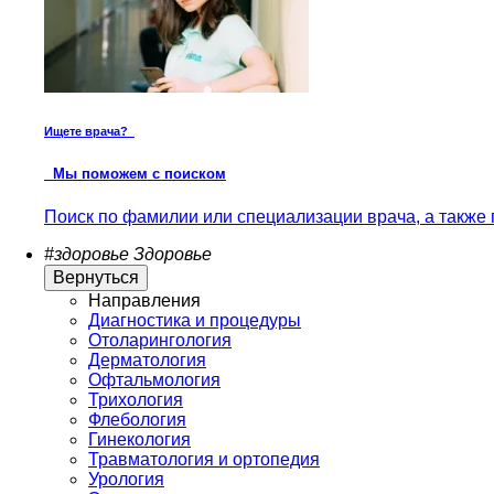
Ищете врача?
Мы поможем с поиском
Поиск по фамилии или специализации врача, а также 
#здоровье
Здоровье
Вернуться
Направления
Диагностика и процедуры
Отоларингология
Дерматология
Офтальмология
Трихология
Флебология
Гинекология
Травматология и ортопедия
Урология