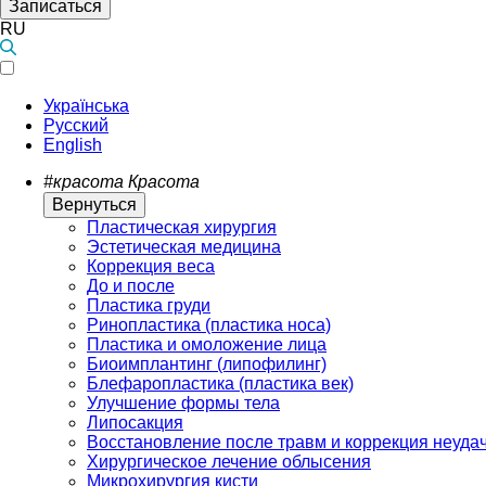
Записаться
RU
Українська
Русский
English
#красота
Красота
Вернуться
Пластическая хирургия
Эстетическая медицина
Коррекция веса
До и после
Пластика груди
Ринопластика (пластика носа)
Пластика и омоложение лица
Биоимплантинг (липофилинг)
Блефаропластика (пластика век)
Улучшение формы тела
Липосакция
Восстановление после травм и коррекция неуда
Хирургическое лечение облысения
Микрохирургия кисти