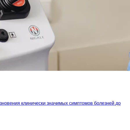
езновения клинически значимых симптомов болезней до