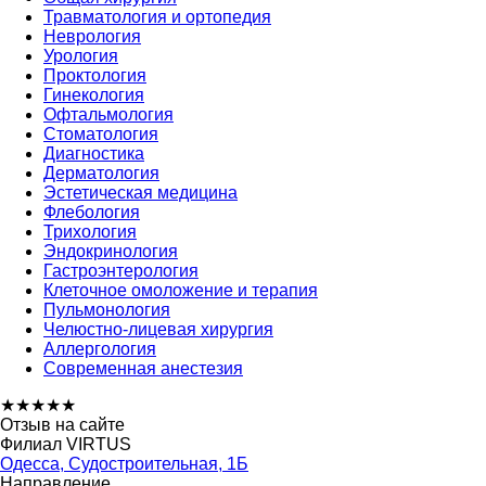
Травматология и ортопедия
Неврология
Урология
Проктология
Гинекология
Офтальмология
Стоматология
Диагностика
Дерматология
Эстетическая медицина
Флебология
Трихология
Эндокринология
Гастроэнтерология
Клеточное омоложение и терапия
Пульмонология
Челюстно-лицевая хирургия
Аллергология
Современная анестезия
★
★
★
★
★
Отзыв на сайте
Филиал VIRTUS
Одесса, Судостроительная, 1Б
Направление