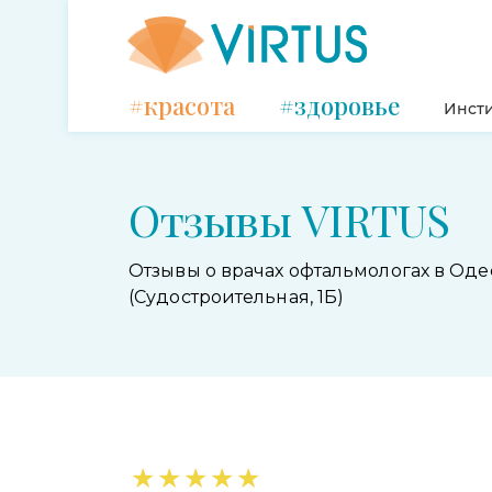
#красота
#здоровье
Инсти
Отзывы VIRTUS
Отзывы о врачах офтальмологах в Оде
(Судостроительная, 1Б)
★
★
★
★
★