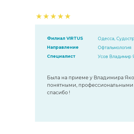
★
★
★
★
★
Филиал VIRTUS
Одесса, Судостр
Направление
Офтальмология
Специалист
Усов Владимир 
Была на приеме у Владимира Яко
понятными, профессиональными 
спасибо !