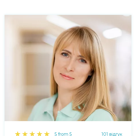
★
★
★
★
★
5 from 5
101 відгук