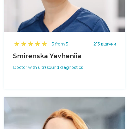
★
★
★
★
★
5 from 5
213 відгуки
Smirenska Yevheniia
Doctor with ultrasound diagnostics