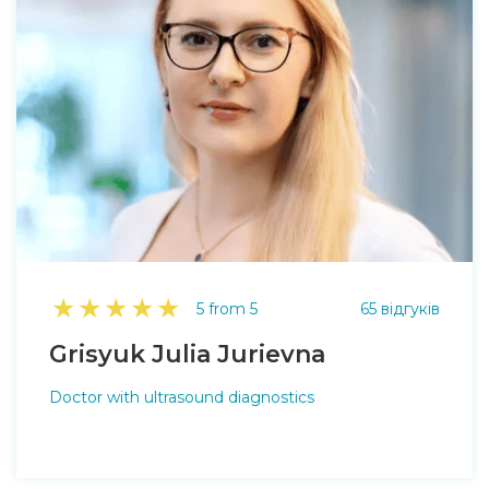
★
★
★
★
★
5 from 5
65 відгуків
Grisyuk Julia Jurievna
Doctor with ultrasound diagnostics