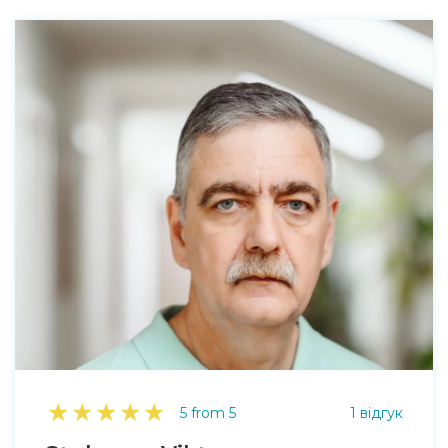
★
★
★
★
★
5 from 5
1 відгук