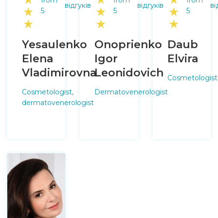
відгуків
відгуків
ві
★
★
★
5
5
5
★
★
★
Yesaulenko
Onoprienko
Daub
Elena
Igor
Elvira
Vladimirovna
Leonidovich
Cosmetologist
Cosmetologist,
Dermatovenerologist
dermatovenerologist