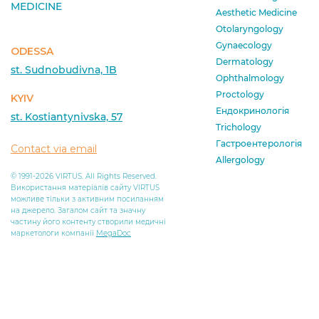
MEDICINE
Aesthetic Medicine
Otolaryngology
Gynaecology
ODESSA
Dermatology
st. Sudnobudivna, 1B
Ophthalmology
Proctology
KYIV
Ендокринологія
st. Kostiantynivska, 57
Trichology
Гастроентерологія
Contact via email
Allergology
© 1991-2026 VIRTUS. All Rights Reserved.
Використання матеріалів сайту VIRTUS
можливе тільки з активним посиланням
на джерело. Загалом сайт та значну
частину його контенту створили медичні
маркетологи компанії
MegaDoc