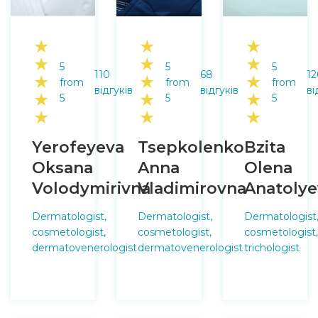
★
★
★
★
★
★
5
5
5
110
68
12
★
★
★
from
from
from
відгуків
відгуків
ві
★
★
★
5
5
5
★
★
★
Yerofeyeva
Tsepkolenko
Bzita
Oksana
Anna
Olena
Volodymirivna
Vladimirovna
Anatoly
Dermatologist,
Dermatologist,
Dermatologist
cosmetologist,
cosmetologist,
cosmetologist,
dermatovenerologist
dermatovenerologist
trichologist