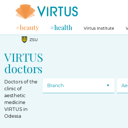
#beauty
#health
Virtus Institute
V
ZSU
VIRTUS
doctors
Doctors of the
Branch
Ae
clinic of
aesthetic
medicine
VIRTUS in
Odessa