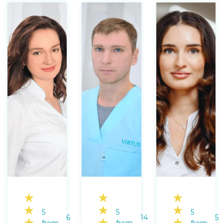
★
★
★
★
★
★
5
5
5
6
14
5
★
★
★
from
from
from