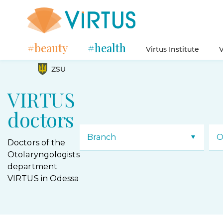
#beauty
#health
Virtus Institute
V
ZSU
VIRTUS
doctors
Branch
O
Doctors of the
Otolaryngologists
department
VIRTUS in Odessa