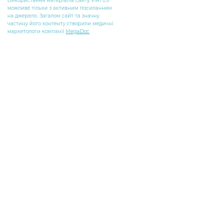
Використання матеріалів сайту VIRTUS
можливе тільки з активним посиланням
на джерело. Загалом сайт та значну
частину його контенту створили медичні
маркетологи компанії
MegaDoc