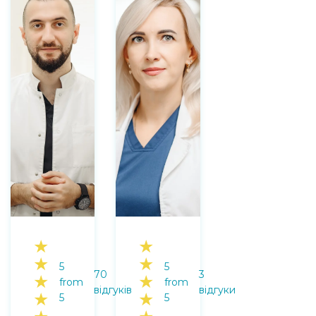
★
★
★
★
5
5
70
3
★
★
from
from
відгуків
відгуки
★
★
5
5