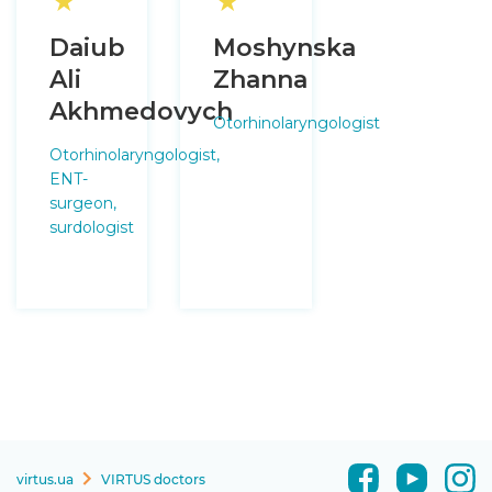
★
★
Daiub
Moshynska
Ali
Zhanna
Akhmedovych
Otorhinolaryngologist
Otorhinolaryngologist,
ENT-
surgeon,
surdologist
virtus.ua
VIRTUS doctors