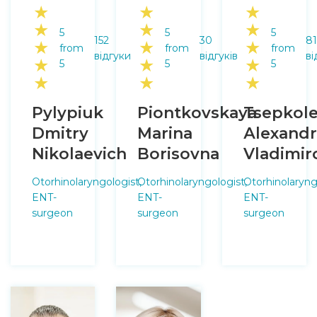
★
★
★
★
★
★
5
5
5
152
30
81
★
★
★
from
from
from
відгуки
відгуків
ві
★
★
★
5
5
5
★
★
★
Pylypiuk
Piontkovskaya
Tsepkol
Dmitry
Marina
Аlexandr
Nikolaevich
Borisovna
Vladimir
Otorhinolaryngologist,
Otorhinolaryngologist,
Otorhinolaryng
ENT-
ENT-
ENT-
surgeon
surgeon
surgeon